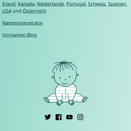
Irland
,
Kanada
,
Niederlande
,
Portugal
,
Schweiz
,
Spanien
,
USA
und
Österreich
Namensgenerator
Vornamen Blog