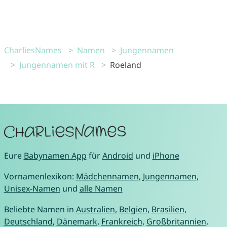
CharliesNames
Namen
Jungennamen
Jungennamen mit R
Roeland
Eure
Babynamen App
für
Android
und
iPhone
Vornamenlexikon:
Mädchennamen
,
Jungennamen
,
Unisex-Namen
und
alle Namen
Beliebte Namen in
Australien
,
Belgien
,
Brasilien
,
Deutschland
,
Dänemark
,
Frankreich
,
Großbritannien
,