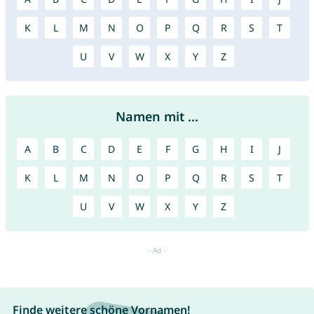
K
L
M
N
O
P
Q
R
S
T
U
V
W
X
Y
Z
Namen mit ...
A
B
C
D
E
F
G
H
I
J
K
L
M
N
O
P
Q
R
S
T
U
V
W
X
Y
Z
Finde weitere schöne Vornamen!