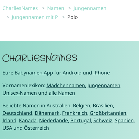
CharliesNames
Namen
Jungennamen
Jungennamen mit P
Polo
Eure
Babynamen App
für
Android
und
iPhone
Vornamenlexikon:
Mädchennamen
,
Jungennamen
,
Unisex-Namen
und
alle Namen
Beliebte Namen in
Australien
,
Belgien
,
Brasilien
,
Deutschland
,
Dänemark
,
Frankreich
,
Großbritannien
,
Irland
,
Kanada
,
Niederlande
,
Portugal
,
Schweiz
,
Spanien
,
USA
und
Österreich