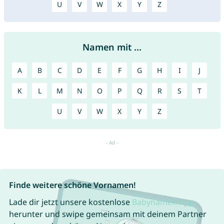
U
V
W
X
Y
Z
Namen mit ...
A
B
C
D
E
F
G
H
I
J
K
L
M
N
O
P
Q
R
S
T
U
V
W
X
Y
Z
Finde weitere schöne Vornamen!
Lade dir jetzt unsere kostenlose
Babynamen App
herunter und swipe gemeinsam mit deinem Partner