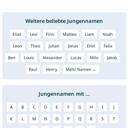
Weitere beliebte Jungennamen
Elias
Levi
Finn
Matteo
Liam
Noah
Leon
Theo
Julian
Jonas
Emil
Felix
Ben
Louis
Alexander
Lucas
Milo
Jakob
Paul
Henry
Mehr Namen →
Jungennamen mit ...
A
B
C
D
E
F
G
H
I
J
K
L
M
N
O
P
Q
R
S
T