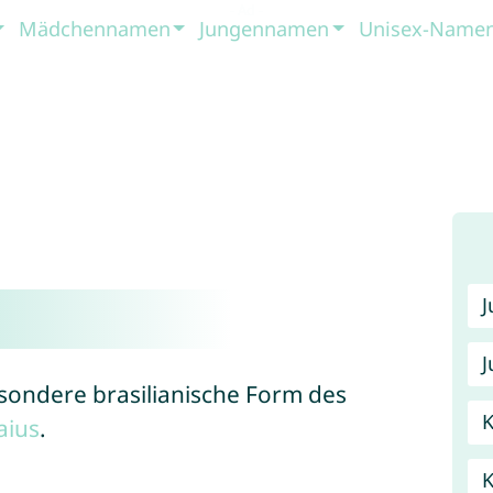
Mädchennamen
Jungennamen
Unisex-Name
J
esondere brasilianische Form des
K
aius
.