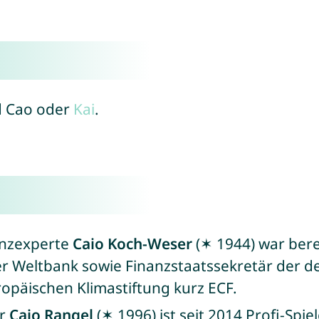
d Cao oder
Kai
.
anzexperte
Caio Koch-Weser
(✶ 1944) war bere
er Weltbank sowie Finanzstaatssekretär der 
opäischen Klimastiftung kurz ECF.
er
Caio Rangel
(✶ 1996) ist seit 2014 Profi-Spiel