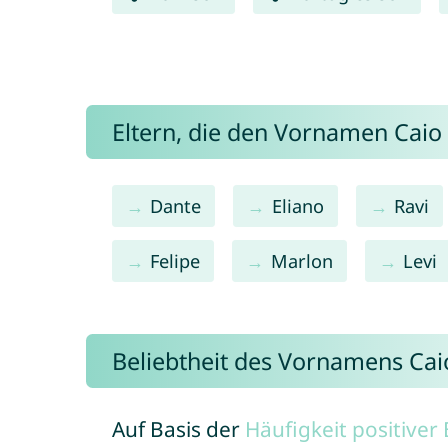
Eltern, die den Vornamen Cai
Dante
Eliano
Ravi
Felipe
Marlon
Levi
Beliebtheit des Vornamens Cai
Auf Basis der
Häufigkeit positive