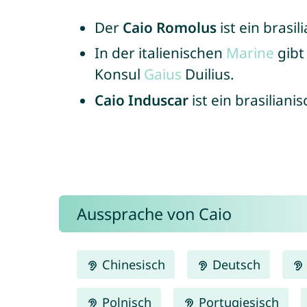
Der
Caio Romolus
ist ein brasi
In der italienischen
Marine
gibt
Konsul
Gaius
Duilius.
Caio Induscar
ist ein brasilia
Aussprache von Caio
Chinesisch
Deutsch
Polnisch
Portugiesisch