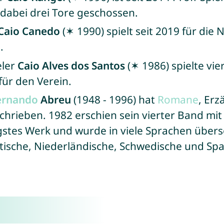
 dabei drei Tore geschossen.
Caio Canedo
(✶ 1990) spielt seit 2019 für die
.
eler
Caio Alves dos Santos
(✶ 1986) spielte vier
 für den Verein.
ernando
Abreu
(1948 - 1996) hat
Romane
, Erz
hrieben. 1982 erschien sein vierter Band mi
igstes Werk und wurde in viele Sprachen überse
atische, Niederländische, Schwedische und Spa