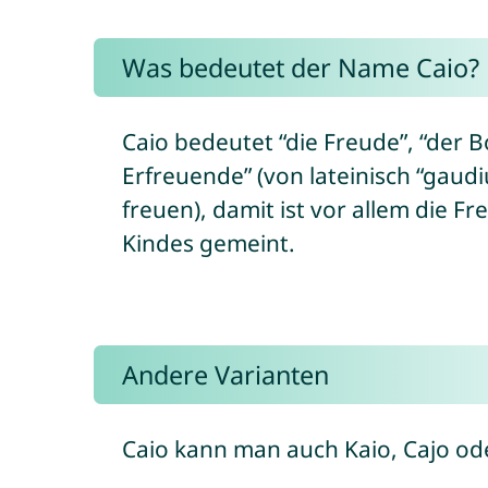
Was bedeutet der Name Caio?
Caio bedeutet “die Freude”, “der B
Erfreuende” (von lateinisch “gaud
freuen), damit ist vor allem die F
Kindes gemeint.
Andere Varianten
Caio kann man auch Kaio, Cajo ode