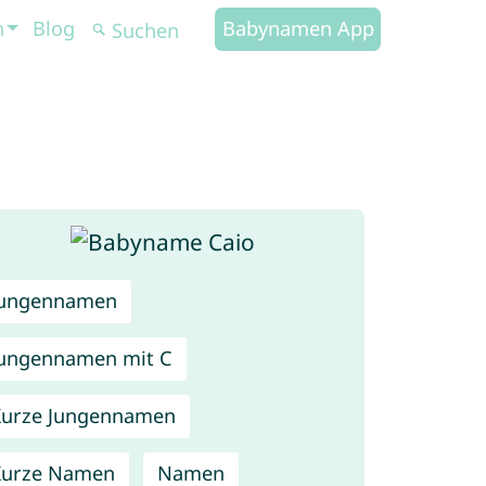
n
Blog
Babynamen App
Jungennamen
ungennamen mit C
urze Jungennamen
Kurze Namen
Namen