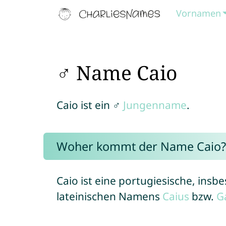
Vornamen
♂ Name Caio
Caio ist ein ♂
Jungenname
.
Woher kommt der Name Caio?
Caio ist eine portugiesische, insb
lateinischen Namens
Caius
bzw.
G