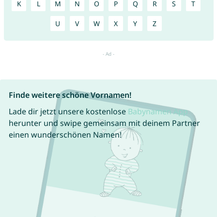
K
L
M
N
O
P
Q
R
S
T
U
V
W
X
Y
Z
Finde weitere schöne Vornamen!
Lade dir jetzt unsere kostenlose
Babynamen App
herunter und swipe gemeinsam mit deinem Partner
einen wunderschönen Namen!