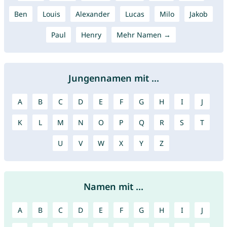
Ben
Louis
Alexander
Lucas
Milo
Jakob
Paul
Henry
Mehr Namen →
Jungennamen mit ...
A
B
C
D
E
F
G
H
I
J
K
L
M
N
O
P
Q
R
S
T
U
V
W
X
Y
Z
Namen mit ...
A
B
C
D
E
F
G
H
I
J