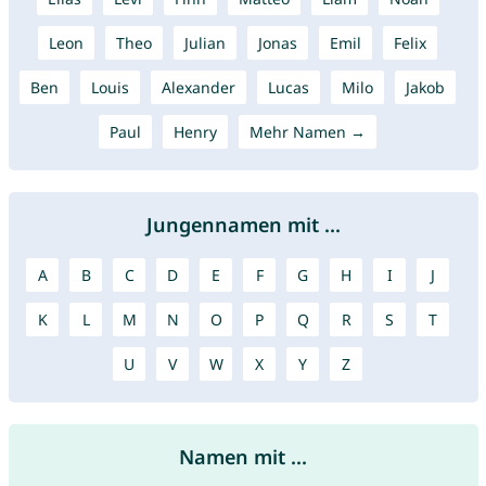
Leon
Theo
Julian
Jonas
Emil
Felix
Ben
Louis
Alexander
Lucas
Milo
Jakob
Paul
Henry
Mehr Namen →
Jungennamen mit ...
A
B
C
D
E
F
G
H
I
J
K
L
M
N
O
P
Q
R
S
T
U
V
W
X
Y
Z
Namen mit ...