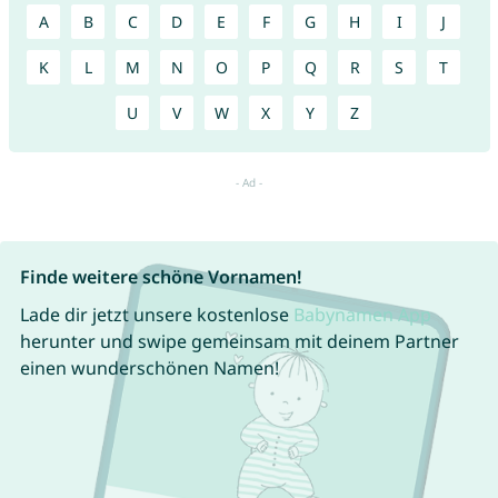
A
B
C
D
E
F
G
H
I
J
K
L
M
N
O
P
Q
R
S
T
U
V
W
X
Y
Z
Finde weitere schöne Vornamen!
Lade dir jetzt unsere kostenlose
Babynamen App
herunter und swipe gemeinsam mit deinem Partner
einen wunderschönen Namen!