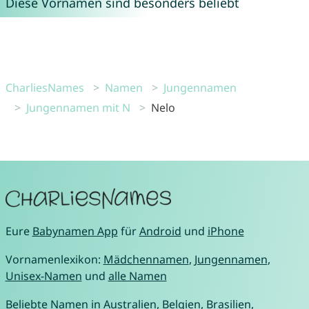
Diese Vornamen sind besonders beliebt
CharliesNames
Namen
Jungennamen
Jungennamen mit N
Nelo
Eure
Babynamen App
für
Android
und
iPhone
Vornamenlexikon:
Mädchennamen
,
Jungennamen
,
Unisex-Namen
und
alle Namen
Beliebte Namen in
Australien
,
Belgien
,
Brasilien
,