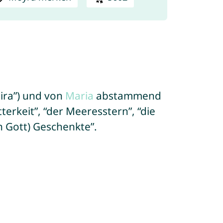
oira”) und von
Maria
abstammend
erkeit”, “der Meeresstern”, “die
n Gott) Geschenkte”.