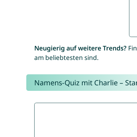
Neugierig auf weitere Trends?
Fin
am beliebtesten sind.
Namens-Quiz mit Charlie – Start