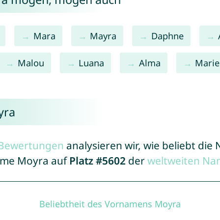
Mara
Mayra
Daphne
Malou
Luana
Alma
Marie
yra
r Bewertungen
analysieren wir, wie beliebt di
Name Moyra auf
Platz #5602
der
weltweiten Na