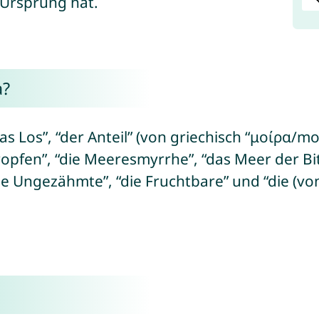
 Ursprung hat.
a?
as Los”, “der Anteil” (von griechisch “μοίρα/m
pfen”, “die Meeresmyrrhe”, “das Meer der Bitt
die Ungezähmte”, “die Fruchtbare” und “die (vo