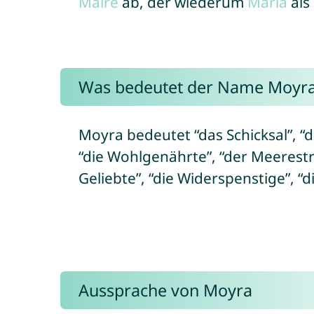
Máire
ab, der wiederum
Maria
als
Was bedeutet der Name Moyr
Moyra bedeutet “das Schicksal”, “d
“die Wohlgenährte”, “der Meerestro
Geliebte”, “die Widerspenstige”, “
Aussprache von Moyra