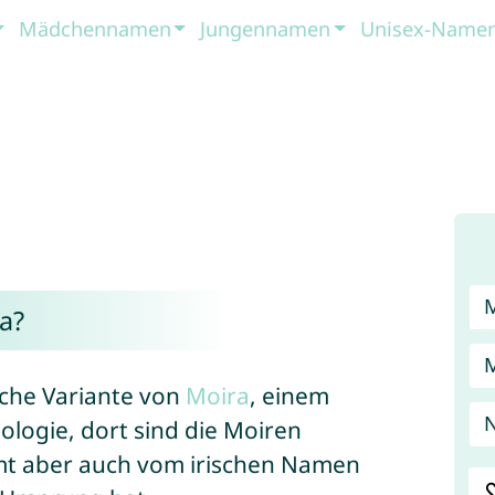
Mädchennamen
Jungennamen
Unisex-Name
a?
sche Variante von
Moira
, einem
logie, dort sind die Moiren
mt aber auch vom irischen Namen