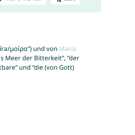
moíra/μοίρα”) und von
Maria
Meer der Bitterkeit”, “der
tbare” und “die (von Gott)