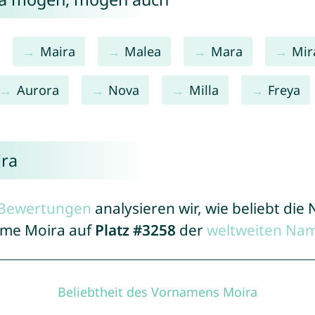
Maira
Malea
Mara
Mir
Aurora
Nova
Milla
Freya
ira
r Bewertungen
analysieren wir, wie beliebt di
Name Moira auf
Platz #3258
der
weltweiten Nam