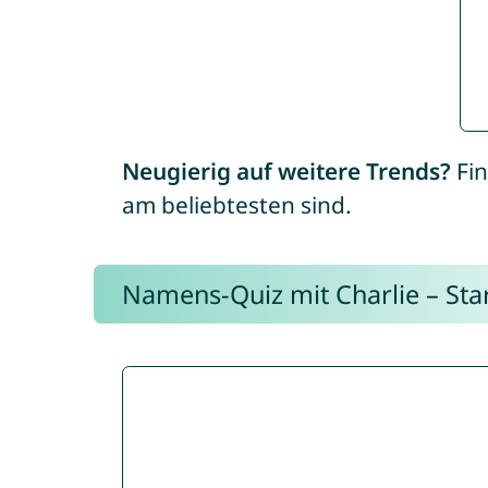
Neugierig auf weitere Trends?
Fin
am beliebtesten sind.
Namens-Quiz mit Charlie – Start