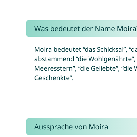
Was bedeutet der Name Moira
Moira bedeutet “das Schicksal”, “d
abstammend “die Wohlgenährte”, “d
Meeresstern”, “die Geliebte”, “die
Geschenkte”.
Aussprache von Moira