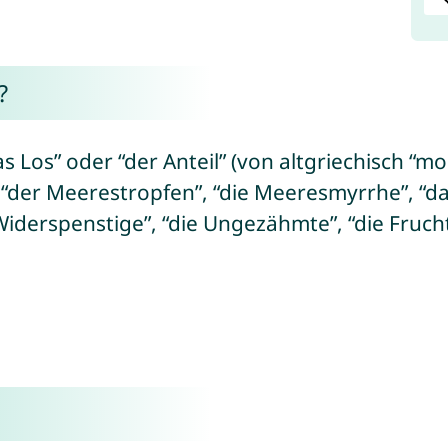
?
as Los” oder “der Anteil” (von altgriechisch “
er Meerestropfen”, “die Meeresmyrrhe”, “das 
 Widerspenstige”, “die Ungezähmte”, “die Fruch