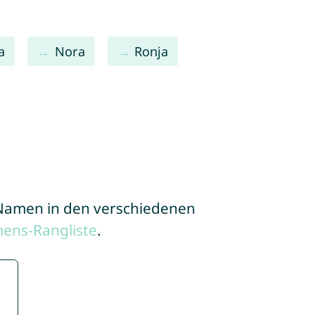
a
Nora
Ronja
e Namen in den verschiedenen
ens-Rangliste
.