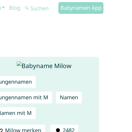
n
Blog
Babynamen App
Jungennamen
ungennamen mit M
Namen
Namen mit M
Milow merken
2482