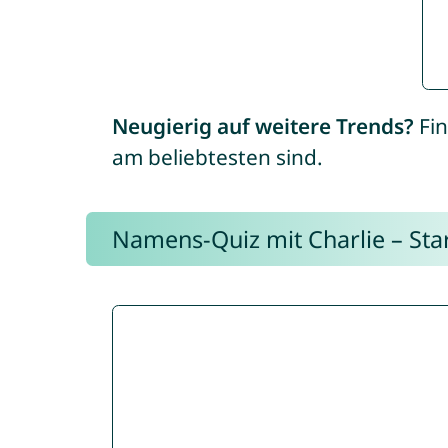
Neugierig auf weitere Trends?
Fin
am beliebtesten sind.
Namens-Quiz mit Charlie – Start