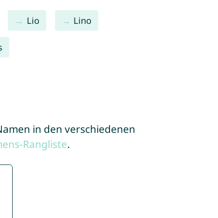
Lio
Lino
s
e Namen in den verschiedenen
ens-Rangliste
.