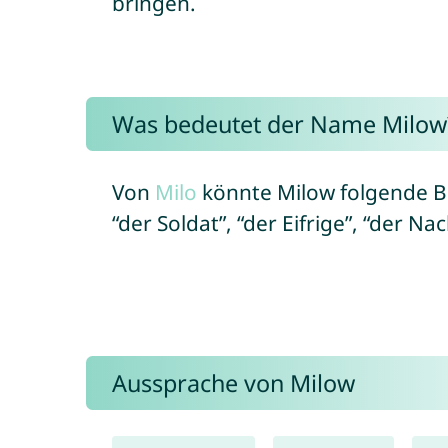
bringen.
Was bedeutet der Name Milow
Von
Milo
könnte Milow folgende B
“der Soldat”, “der Eifrige”, “der N
Aussprache von Milow