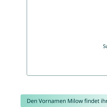
S
Den Vornamen Milow findet ihr 