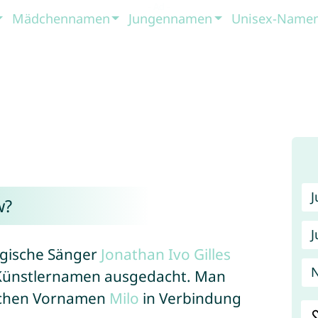
Mädchennamen
Jungennamen
Unisex-Name
w?
J
lgische Sänger
Jonathan
Ivo
Gilles
 Künstlernamen ausgedacht. Man
ichen Vornamen
Milo
in Verbindung