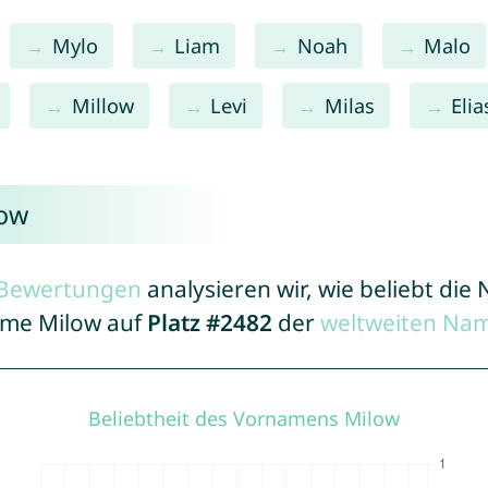
Mylo
Liam
Noah
Malo
Millow
Levi
Milas
Elia
low
r Bewertungen
analysieren wir, wie beliebt di
Name Milow auf
Platz #2482
der
weltweiten Nam