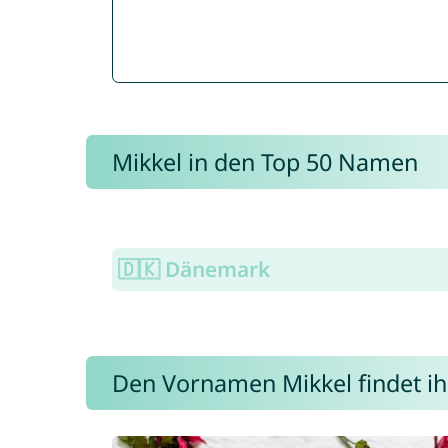
Mikkel in den Top 50 Namen
🇩🇰 Dänemark
Den Vornamen Mikkel findet ihr