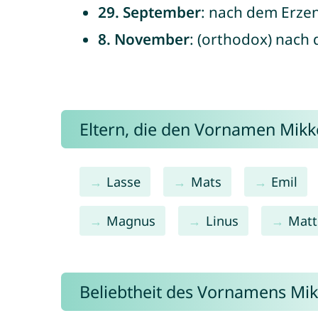
29. September
: nach dem Erzen
8. November
: (orthodox) nach
Eltern, die den Vornamen Mik
Lasse
Mats
Emil
Magnus
Linus
Matt
Beliebtheit des Vornamens Mik