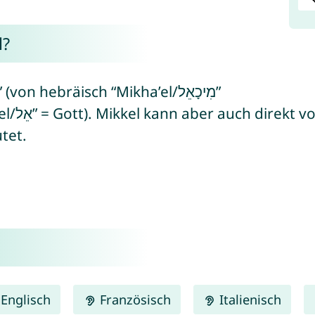
l?
n hebräisch “Mikha’el/מִיכָאֵל”
tet.
Englisch
Französisch
Italienisch