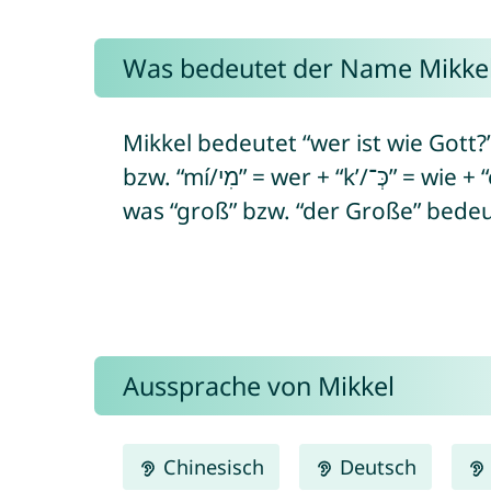
Was bedeutet der Name Mikke
Mikkel bedeutet “wer ist wie Gott?” (vo
bzw. “mí/מִי” = wer + “k’/כְּ־‎” = wie + “el/אֵל” = Gott). Mikkel kann aber auch direkt von altnordisch “mikill” abstammen,
was “groß” bzw. “der Große” bedeu
Aussprache von Mikkel
Chinesisch
Deutsch