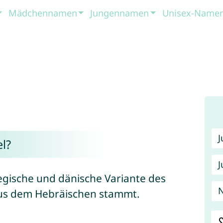
Mädchennamen
Jungennamen
Unisex-Name
l?
J
egische und dänische Variante des
aus dem Hebräischen stammt.