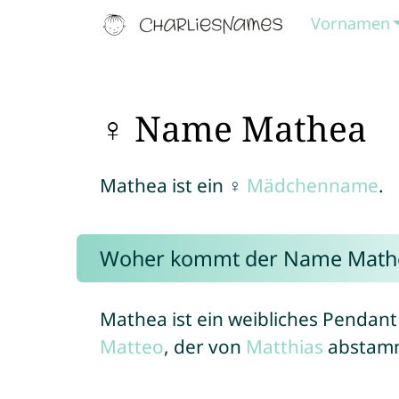
Vornamen
♀ Name Mathea
Mathea ist ein ♀
Mädchenname
.
Woher kommt der Name Math
Mathea ist ein weibliches Pendan
Matteo
, der von
Matthias
abstam