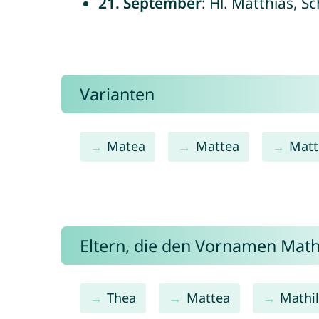
21. September
: Hl. Matthias, S
Varianten
Matea
Mattea
Matt
Eltern, die den Vornamen Ma
Thea
Mattea
Mathi