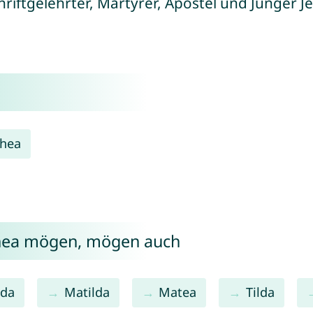
chriftgelehrter, Märtyrer, Apostel und Jünger J
hea
thea mögen, mögen auch
lda
Matilda
Matea
Tilda