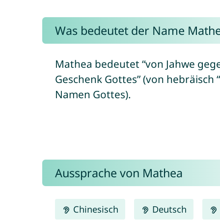
Was bedeutet der Name Math
Mathea bedeutet “von Jahwe gegeb
Geschenk Gottes” (von hebräisch “mattath/מַתָּת” = Geschenk/Gabe + “yah/יָה” = bezieht s
Namen Gottes).
Aussprache von Mathea
Chinesisch
Deutsch