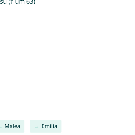
esu († um 63)
Malea
Emilia