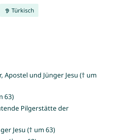
Türkisch
er, Apostel und Jünger Jesu († um
m 63)
utende Pilgerstätte der
nger Jesu († um 63)