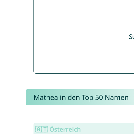
S
Mathea in den Top 50 Namen
🇦🇹 Österreich