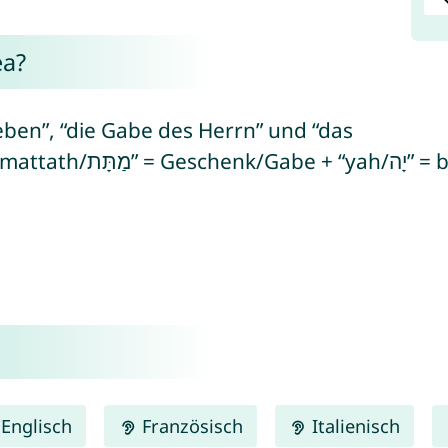
ea?
en”, “die Gabe des Herrn” und “das
ich auf den hebräischen
Englisch
Französisch
Italienisch