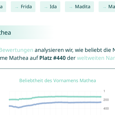
la
Frida
Ida
Madita
Ma
thea
r Bewertungen
analysieren wir, wie beliebt di
Name Mathea auf
Platz #440
der
weltweiten Na