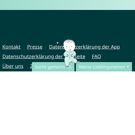
Kontakt
Presse
Datenschutzerklärung der App
Datenschutzerklärung der Webseite
FAQ
Über uns
Zusammenarbeit
Impressum
Sucht gemeinsam
Meine Lieblingsnamen
© CharliesNames UG (haftungsbeschränkt)
Brahmsweg 6
85221 Dachau
Germany