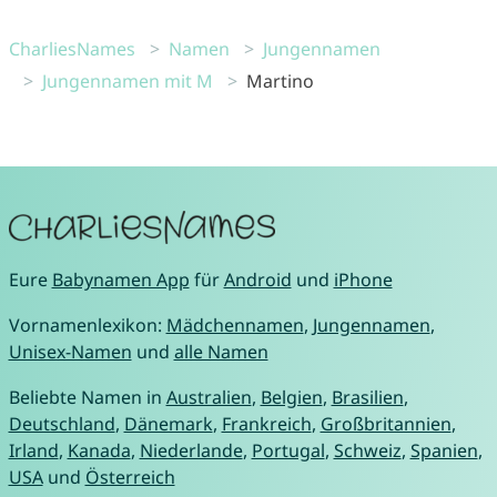
CharliesNames
Namen
Jungennamen
Jungennamen mit M
Martino
Eure
Babynamen App
für
Android
und
iPhone
Vornamenlexikon:
Mädchennamen
,
Jungennamen
,
Unisex-Namen
und
alle Namen
Beliebte Namen in
Australien
,
Belgien
,
Brasilien
,
Deutschland
,
Dänemark
,
Frankreich
,
Großbritannien
,
Irland
,
Kanada
,
Niederlande
,
Portugal
,
Schweiz
,
Spanien
,
USA
und
Österreich