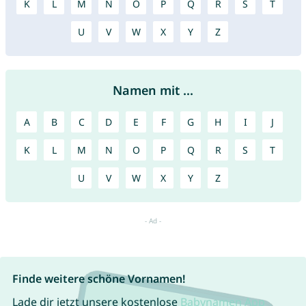
K
L
M
N
O
P
Q
R
S
T
U
V
W
X
Y
Z
Namen mit ...
A
B
C
D
E
F
G
H
I
J
K
L
M
N
O
P
Q
R
S
T
U
V
W
X
Y
Z
Finde weitere schöne Vornamen!
Lade dir jetzt unsere kostenlose
Babynamen App