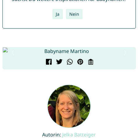
Ja
Nein
Autorin:
Jelka Batteiger