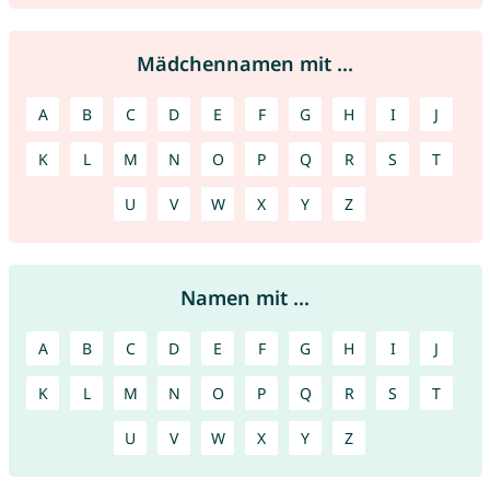
Mädchennamen mit ...
A
B
C
D
E
F
G
H
I
J
K
L
M
N
O
P
Q
R
S
T
U
V
W
X
Y
Z
Namen mit ...
A
B
C
D
E
F
G
H
I
J
K
L
M
N
O
P
Q
R
S
T
U
V
W
X
Y
Z