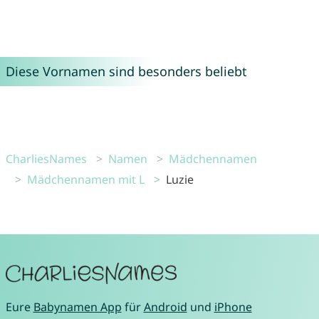
Diese Vornamen sind besonders beliebt
CharliesNames
Namen
Mädchennamen
Mädchennamen mit L
Luzie
Eure
Babynamen App
für
Android
und
iPhone