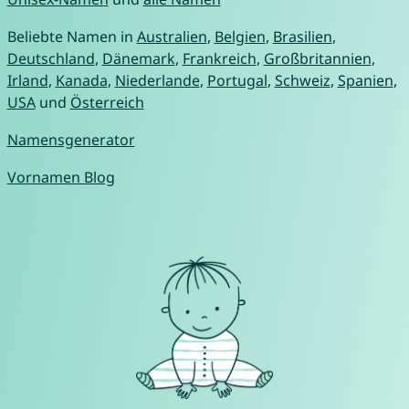
Beliebte Namen in
Australien
,
Belgien
,
Brasilien
,
Deutschland
,
Dänemark
,
Frankreich
,
Großbritannien
,
Irland
,
Kanada
,
Niederlande
,
Portugal
,
Schweiz
,
Spanien
,
USA
und
Österreich
Namensgenerator
Vornamen Blog