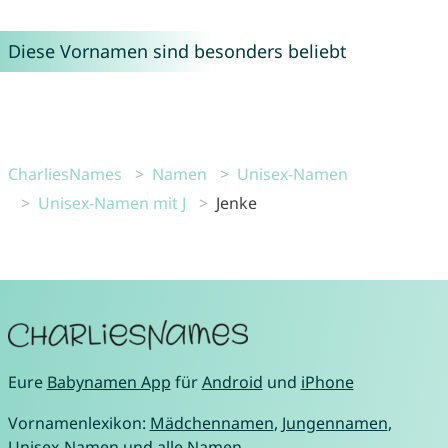
Diese Vornamen sind besonders beliebt
CharliesNames
Namen
Unisex-Namen
Unisex-Namen mit J
Jenke
Eure
Babynamen App
für
Android
und
iPhone
Vornamenlexikon:
Mädchennamen
,
Jungennamen
,
Unisex-Namen
und
alle Namen