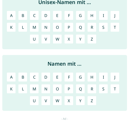
Unisex-Namen mit ...
A
B
C
D
E
F
G
H
I
J
K
L
M
N
O
P
Q
R
S
T
U
V
W
X
Y
Z
Namen mit ...
A
B
C
D
E
F
G
H
I
J
K
L
M
N
O
P
Q
R
S
T
U
V
W
X
Y
Z