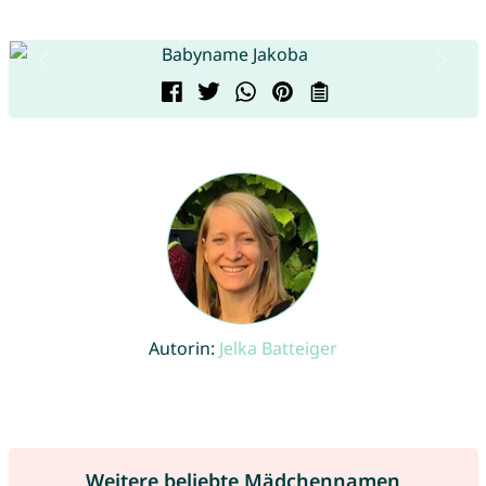
Autorin:
Jelka Batteiger
Weitere beliebte Mädchennamen