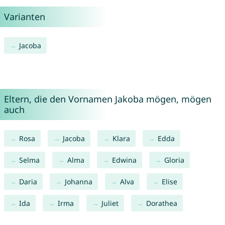
Varianten
Jacoba
Eltern, die den Vornamen Jakoba mögen, mögen
auch
Rosa
Jacoba
Klara
Edda
Selma
Alma
Edwina
Gloria
Daria
Johanna
Alva
Elise
Ida
Irma
Juliet
Dorathea