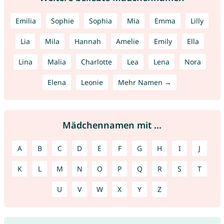
Emilia
Sophie
Sophia
Mia
Emma
Lilly
Lia
Mila
Hannah
Amelie
Emily
Ella
Lina
Malia
Charlotte
Lea
Lena
Nora
Elena
Leonie
Mehr Namen →
Mädchennamen mit ...
A
B
C
D
E
F
G
H
I
J
K
L
M
N
O
P
Q
R
S
T
U
V
W
X
Y
Z