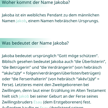
Woher kommt der Name Jakoba?
Jakoba ist ein weibliches Pendant zu dem männlichen
Namen
Jakob
, einem Namen hebräischen Ursprungs.
Was bedeutet der Name Jakoba?
Jakoba bedeutet ursprünglich “Gott möge schützen”.
Biblisch gesehen bedeutet Jakoba auch “die Überlisterin”,
“die Betrügerin” und “die Verdrängerin” (von hebräisch
“‘akáv/עָקַב” = folgen/verdrängen/überlisten/betrügen)
oder “die Fersenhalterin” (von hebräisch “‘akév/עָקֵב” =
Ferse). Letzteres meint den Zweitgeborenen bei
Zwillingen, denn laut einer Erzählung im Alten Testament
hielt sich
Jakob
bei seiner Geburt an der Ferse seines
Zwillingsbruders
Esau
(dem Erstgeborenen) fest.
Außerdem kaufte er
Esau
überlistend seinen