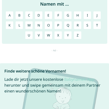
Namen mit ...
A
B
C
D
E
F
G
H
I
J
K
L
M
N
O
P
Q
R
S
T
U
V
W
X
Y
Z
Finde weitere schöne Vornamen!
Lade dir jetzt unsere kostenlose
Babynamen App
herunter und swipe gemeinsam mit deinem Partner
einen wunderschönen Namen!