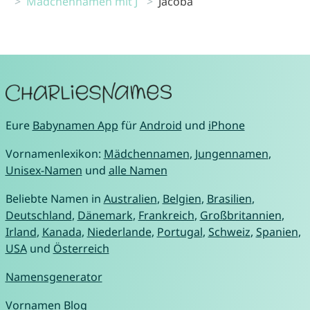
Mädchennamen mit J
Jacoba
Eure
Babynamen App
für
Android
und
iPhone
Vornamenlexikon:
Mädchennamen
,
Jungennamen
,
Unisex-Namen
und
alle Namen
Beliebte Namen in
Australien
,
Belgien
,
Brasilien
,
Deutschland
,
Dänemark
,
Frankreich
,
Großbritannien
,
Irland
,
Kanada
,
Niederlande
,
Portugal
,
Schweiz
,
Spanien
,
USA
und
Österreich
Namensgenerator
Vornamen Blog