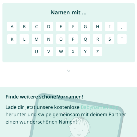
Namen mit ...
A
B
C
D
E
F
G
H
I
J
K
L
M
N
O
P
Q
R
S
T
U
V
W
X
Y
Z
Finde weitere schöne Vornamen!
Lade dir jetzt unsere kostenlose
Babynamen App
herunter und swipe gemeinsam mit deinem Partner
einen wunderschönen Namen!