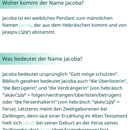
Woher kommt der Name Jacoba?
Jacoba ist ein weibliches Pendant zum männlichen
Namen
Jacob
, der aus dem Hebräischen kommt und von
Ja’aqov (יַעֲקֹב) abstammt.
Was bedeutet der Name Jacoba?
Jacoba bedeutet ursprünglich “Gott möge schützen”.
Biblisch gesehen bedeutet Jacoba auch “die Überlisterin”,
“die Betrügerin” und “die Verdrängerin” (von hebräisch
“‘akáv/עָקַב” = folgen/verdrängen/überlisten/betrügen)
oder “die Fersenhalterin” (von hebräisch “‘akév/עָקֵב” =
Ferse). Letzteres meint den Zweitgeborenen bei
Zwillingen, denn laut einer Erzählung im Alten Testament
hielt sich
Jakob
bei seiner Geburt an der Ferse seines
Zwillingsbruders
Esau
(dem Erstgeborenen) fest.