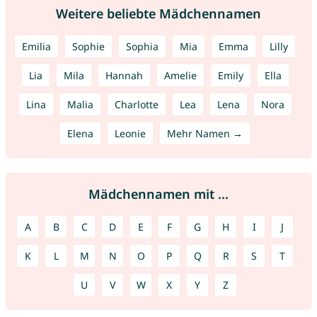
Weitere beliebte Mädchennamen
Emilia
Sophie
Sophia
Mia
Emma
Lilly
Lia
Mila
Hannah
Amelie
Emily
Ella
Lina
Malia
Charlotte
Lea
Lena
Nora
Elena
Leonie
Mehr Namen →
Mädchennamen mit ...
A
B
C
D
E
F
G
H
I
J
K
L
M
N
O
P
Q
R
S
T
U
V
W
X
Y
Z