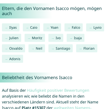
Eltern, die den Vornamen Isacco mögen, mögen
auch
Ilyas
Caio
Yoan
Falco
Lyvio
Julien
Moritz
Ivo
Isaja
Osvaldo
Neil
Santiago
Florian
Adonis
Beliebtheit des Vornamens Isacco
Auf Basis der
Häufigkeit positiver Bewertungen
analysieren wir, wie beliebt die Namen in den
verschiedenen Ländern sind. Aktuell steht der Name
Isacco auf
Platz #15307
der
weltweiten Namens-