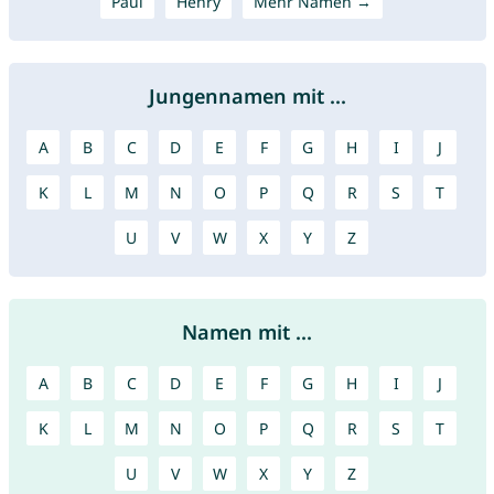
Paul
Henry
Mehr Namen →
Jungennamen mit ...
A
B
C
D
E
F
G
H
I
J
K
L
M
N
O
P
Q
R
S
T
U
V
W
X
Y
Z
Namen mit ...
A
B
C
D
E
F
G
H
I
J
K
L
M
N
O
P
Q
R
S
T
U
V
W
X
Y
Z