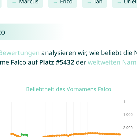
Marcus
Enzo
Ian
Uriel
co
r Bewertungen
analysieren wir, wie beliebt di
ame Falco auf
Platz #5432
der
weltweiten Nam