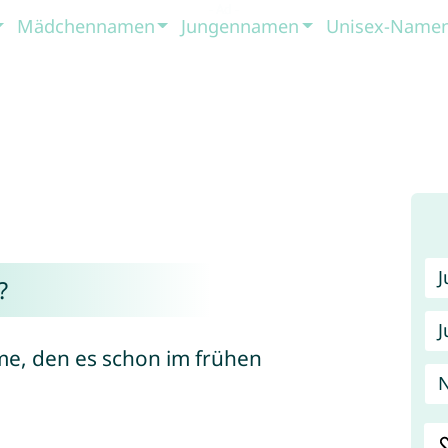
Mädchennamen
Jungennamen
Unisex-Name
?
J
me, den es schon im frühen
N