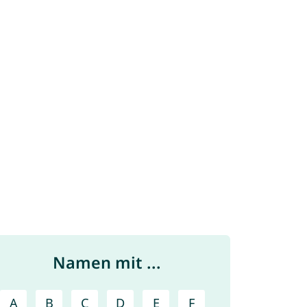
Namen mit ...
A
B
C
D
E
F