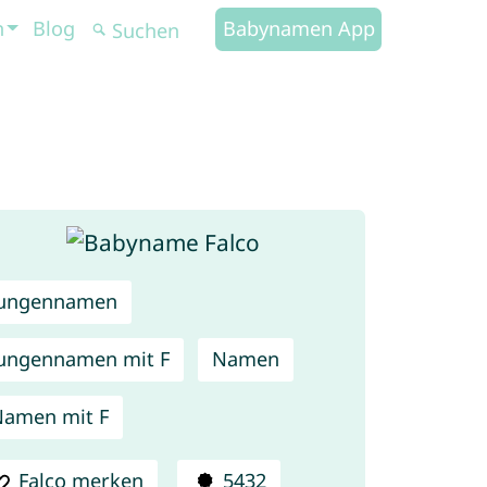
n
Blog
Babynamen App
Jungennamen
ungennamen mit F
Namen
amen mit F
Falco merken
5432