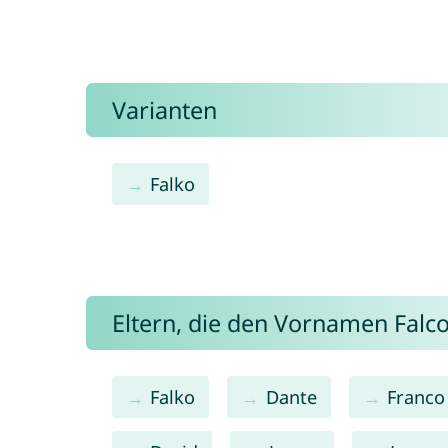
Varianten
Falko
Eltern, die den Vornamen Fal
Falko
Dante
Franco