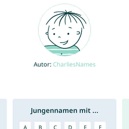
Autor:
CharliesNames
Jungennamen mit ...
A
B
C
D
E
F