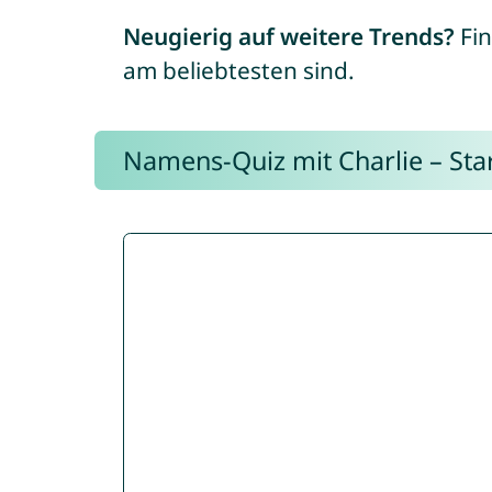
Neugierig auf weitere Trends?
Fin
am beliebtesten sind.
Namens-Quiz mit Charlie – Start