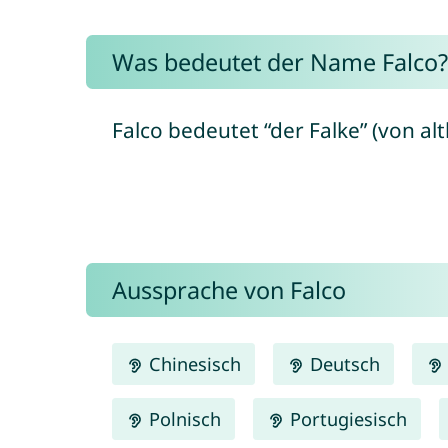
Was bedeutet der Name Falco?
Falco bedeutet “der Falke” (von al
Aussprache von Falco
Chinesisch
Deutsch
Polnisch
Portugiesisch