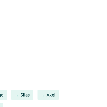
go
Silas
Axel