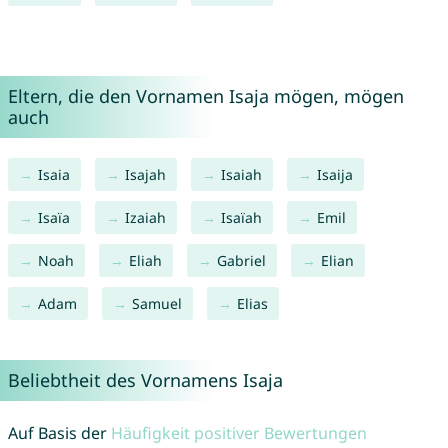
Eltern, die den Vornamen Isaja mögen, mögen
auch
Isaia
Isajah
Isaiah
Isaija
Isaïa
Izaiah
Isaïah
Emil
Noah
Eliah
Gabriel
Elian
Adam
Samuel
Elias
Beliebtheit des Vornamens Isaja
Auf Basis der
Häufigkeit positiver Bewertungen