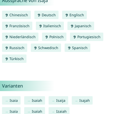
Aussprache von Isaja
Chinesisch
Deutsch
Englisch
Französisch
Italienisch
Japanisch
Niederländisch
Polnisch
Portugiesisch
Russisch
Schwedisch
Spanisch
Türkisch
Varianten
Isaia
Isaiah
Isaija
Isajah
Isaïa
Isaïah
Izaiah