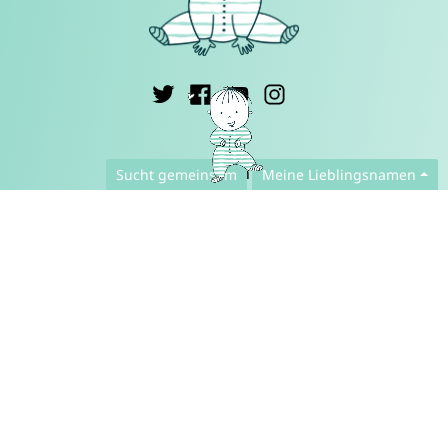
Deutsch ▾
Sucht gemeinsam
Meine Lieblingsnamen
Kontakt
Presse
Datenschutzerklärung der App
Datenschutzerklärung der Webseite
FAQ
Über uns
Zusammenarbeit
Impressum