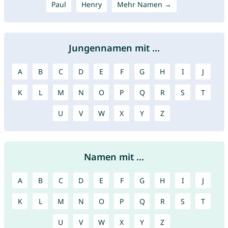
Paul
Henry
Mehr Namen →
Jungennamen mit ...
A
B
C
D
E
F
G
H
I
J
K
L
M
N
O
P
Q
R
S
T
U
V
W
X
Y
Z
Namen mit ...
A
B
C
D
E
F
G
H
I
J
K
L
M
N
O
P
Q
R
S
T
U
V
W
X
Y
Z