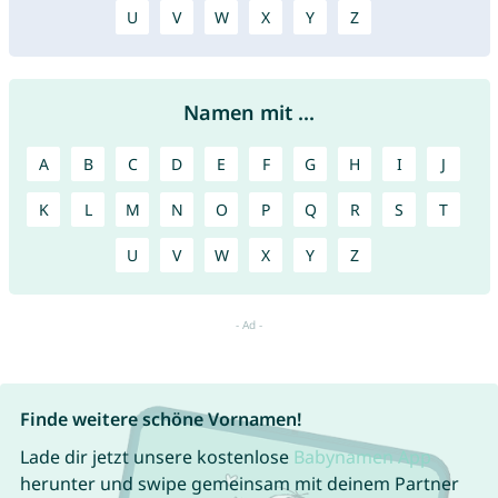
U
V
W
X
Y
Z
Namen mit ...
A
B
C
D
E
F
G
H
I
J
K
L
M
N
O
P
Q
R
S
T
U
V
W
X
Y
Z
Finde weitere schöne Vornamen!
Lade dir jetzt unsere kostenlose
Babynamen App
herunter und swipe gemeinsam mit deinem Partner