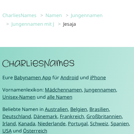
CharliesNames
Namen
Jungennamen
Jungennamen mit J
Jesaja
Eure
Babynamen App
für
Android
und
iPhone
Vornamenlexikon:
Mädchennamen
,
Jungennamen
,
Unisex-Namen
und
alle Namen
Beliebte Namen in
Australien
,
Belgien
,
Brasilien
,
Deutschland
,
Dänemark
,
Frankreich
,
Großbritannien
,
Irland
,
Kanada
,
Niederlande
,
Portugal
,
Schweiz
,
Spanien
,
USA
und
Österreich