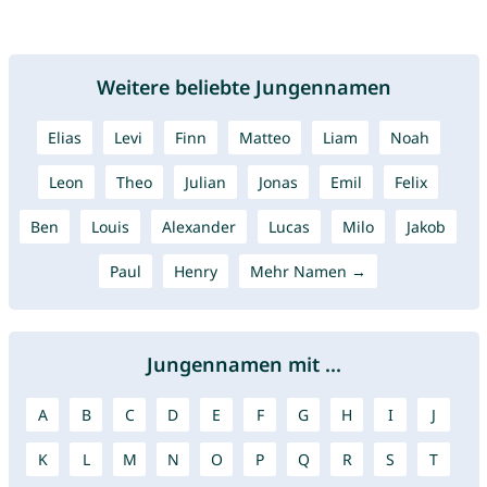
Weitere beliebte Jungennamen
Elias
Levi
Finn
Matteo
Liam
Noah
Leon
Theo
Julian
Jonas
Emil
Felix
Ben
Louis
Alexander
Lucas
Milo
Jakob
Paul
Henry
Mehr Namen →
Jungennamen mit ...
A
B
C
D
E
F
G
H
I
J
K
L
M
N
O
P
Q
R
S
T