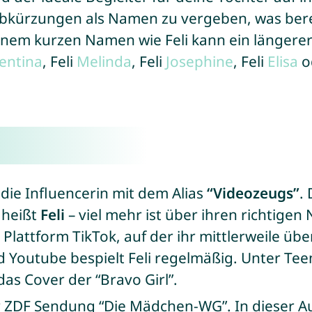
Abkürzungen als Namen zu vergeben, was ber
einem kurzen Namen wie Feli kann ein länger
entina
, Feli
Melinda
, Feli
Josephine
, Feli
Elisa
o
 die Influencerin mit dem Alias
“Videozeugs”
.
 heißt
Feli
– viel mehr ist über ihren richtigen 
Plattform TikTok, auf der ihr mittlerweile übe
Youtube bespielt Feli regelmäßig. Unter Teena
das Cover der “Bravo Girl”.
r ZDF Sendung “Die Mädchen-WG”. In dieser 