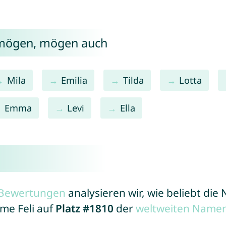
i mögen, mögen auch
Mila
Emilia
Tilda
Lotta
Emma
Levi
Ella
r Bewertungen
analysieren wir, wie beliebt di
ame Feli auf
Platz #1810
der
weltweiten Namen