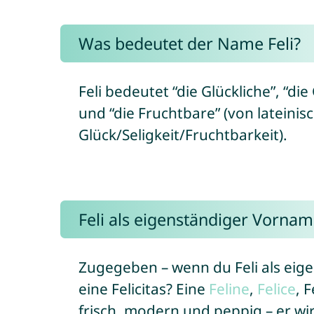
Was bedeutet der Name Feli?
Feli bedeutet “die Glückliche”, “di
und “die Fruchtbare” (von lateinisch
Glück/Seligkeit/Fruchtbarkeit).
Feli als eigenständiger Vorna
Zugegeben – wenn du Feli als eig
eine Felicitas? Eine
Feline
,
Felice
, 
frisch, modern und peppig – er wir