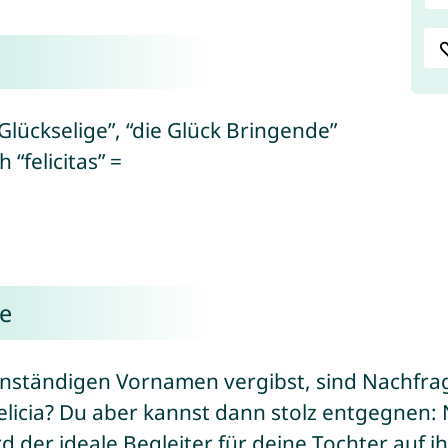
e Glückselige”, “die Glück Bringende”
 “felicitas” =
me
enständigen Vornamen vergibst, sind Nachfra
Felicia? Du aber kannst dann stolz entgegnen: N
d der ideale Begleiter für deine Tochter auf i