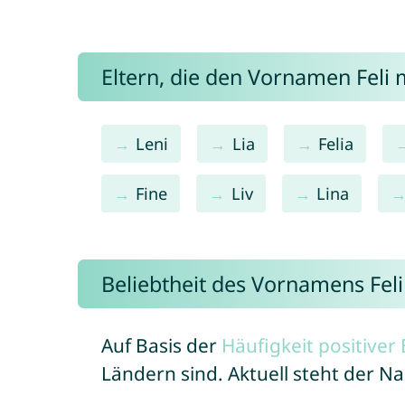
Eltern, die den Vornamen Fel
Leni
Lia
Felia
Fine
Liv
Lina
Beliebtheit des Vornamens Feli
Auf Basis der
Häufigkeit positive
Ländern sind. Aktuell steht der N