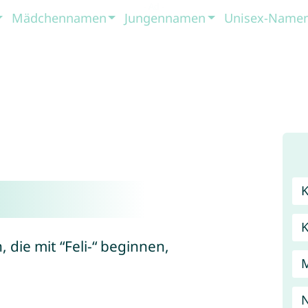
Mädchennamen
Jungennamen
Unisex-Name
 die mit “Feli-“ beginnen,
N