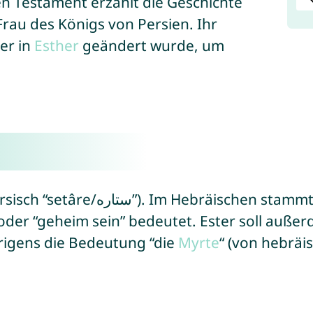
en Testament erzählt die Geschichte
Frau des Königs von Persien. Ihr
er in
Esther
geändert wurde, um
 Ester vom Wort “satár/סְתַר” ab,
” oder “geheim sein” bedeutet. Ester soll auß
igens die Bedeutung “die
Myrte