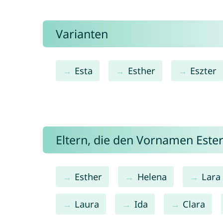
Varianten
Esta
Esther
Eszter
Eltern, die den Vornamen Est
Esther
Helena
Lara
Laura
Ida
Clara