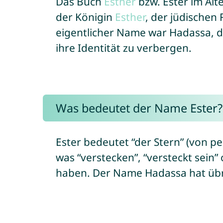
Das Buch
Esther
bzw. Ester im Alt
der Königin
Esther
, der jüdischen 
eigentlicher Name war Hadassa, d
ihre Identität zu verbergen.
Was bedeutet der Name Ester?
Ester bedeutet “der Stern” (von persisch “setâre/ستاره”). Im Hebräischen stammt
was “verstecken”, “versteckt sein
haben. Der Name Hadassa hat übr