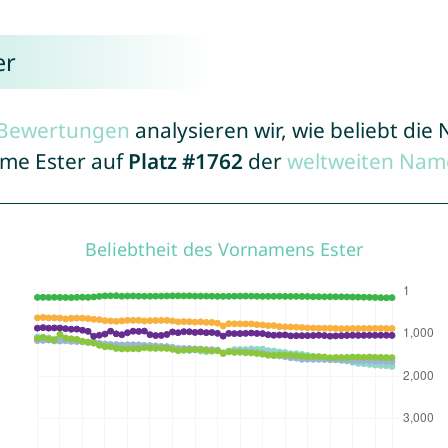
er
r Bewertungen
analysieren wir, wie beliebt di
ame Ester auf
Platz #1762
der
weltweiten Nam