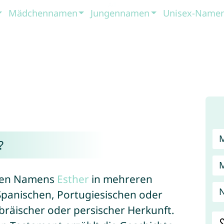
Mädchennamen
Jungennamen
Unisex-Name
?
schen Namens
Esther
in mehreren
N
Spanischen, Portugiesischen oder
bräischer oder persischer Herkunft.