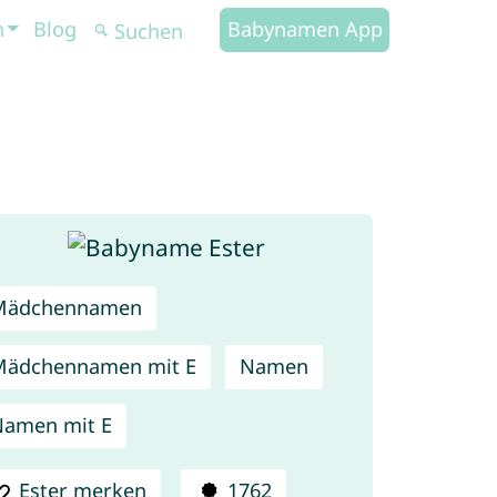
n
Blog
Babynamen App
Mädchennamen
Mädchennamen mit E
Namen
amen mit E
Ester merken
1762