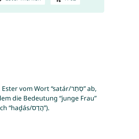
erdem die Bedeutung “junge Frau”
“ (von hebräisch “haḏás/הֲדַס”).