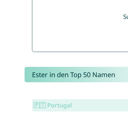
S
Ester in den Top 50 Namen
🇵🇹 Portugal