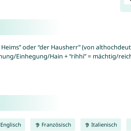
s Heims” oder “der Hausherr” (von althochdeu
nung/Einhegung/Hain + “rihhi” = mächtig/rei
Englisch
Französisch
Italienisch