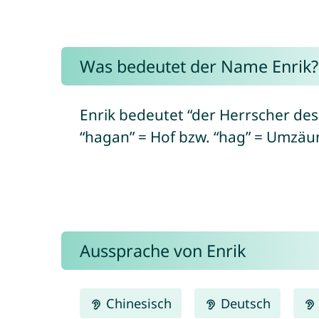
Was bedeutet der Name Enrik?
Enrik bedeutet “der Herrscher de
“hagan” = Hof bzw. “hag” = Umzäu
Aussprache von Enrik
Chinesisch
Deutsch