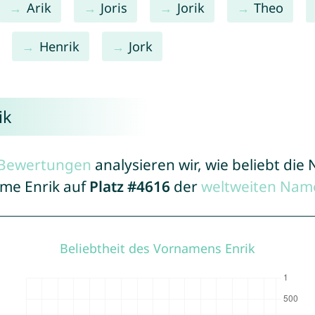
Arik
Joris
Jorik
Theo
Henrik
Jork
ik
r Bewertungen
analysieren wir, wie beliebt di
ame Enrik auf
Platz #4616
der
weltweiten Name