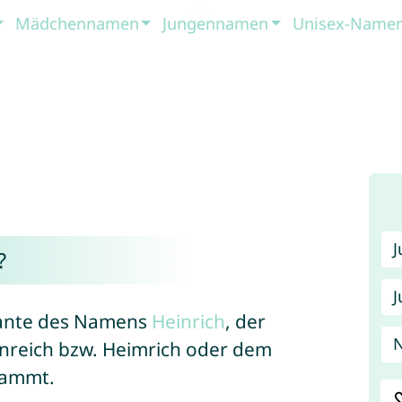
Mädchennamen
Jungennamen
Unisex-Name
?
J
riante des Namens
Heinrich
, der
N
nreich bzw. Heimrich oder dem
tammt.