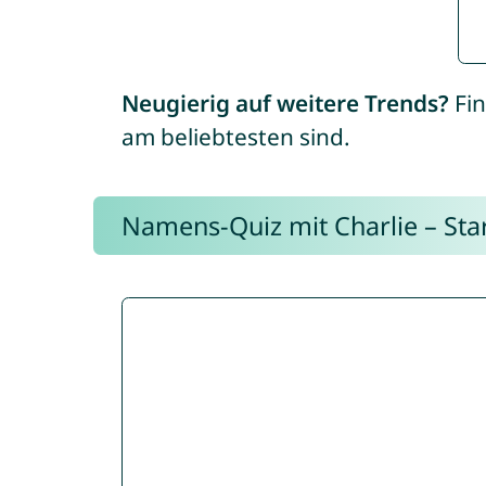
Neugierig auf weitere Trends?
Fin
am beliebtesten sind.
Namens-Quiz mit Charlie – Start