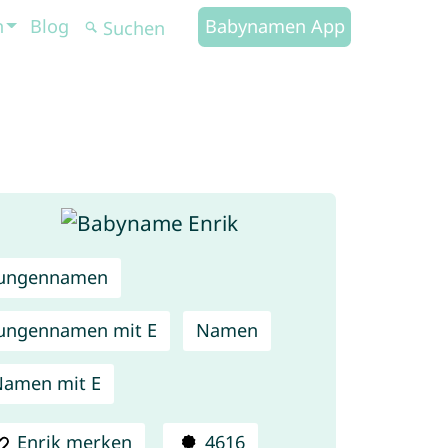
n
Blog
Babynamen App
Jungennamen
ungennamen mit E
Namen
amen mit E
Enrik merken
4616