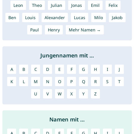
Leon
Theo
Julian
Jonas
Emil
Felix
Ben
Louis
Alexander
Lucas
Milo
Jakob
Paul
Henry
Mehr Namen →
Jungennamen mit ...
A
B
C
D
E
F
G
H
I
J
K
L
M
N
O
P
Q
R
S
T
U
V
W
X
Y
Z
Namen mit ...
A
B
C
D
E
F
G
H
I
J