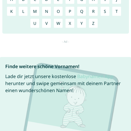
K
L
M
N
O
P
Q
R
S
T
U
V
W
X
Y
Z
Finde weitere schöne Vornamen!
Lade dir jetzt unsere kostenlose
Babynamen App
herunter und swipe gemeinsam mit deinem Partner
einen wunderschönen Namen!