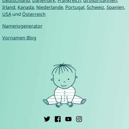
Deutschland
,
Dänemark
,
Frankreich
,
Großbritannien
,
Irland
,
Kanada
,
Niederlande
,
Portugal
,
Schweiz
,
Spanien
,
USA
und
Österreich
Namensgenerator
Vornamen Blog