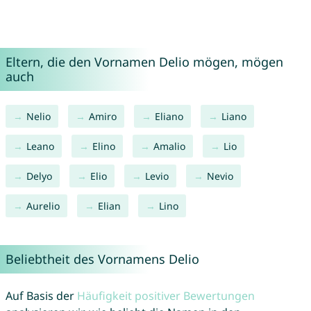
Eltern, die den Vornamen Delio mögen, mögen
auch
Nelio
Amiro
Eliano
Liano
Leano
Elino
Amalio
Lio
Delyo
Elio
Levio
Nevio
Aurelio
Elian
Lino
Beliebtheit des Vornamens Delio
Auf Basis der
Häufigkeit positiver Bewertungen