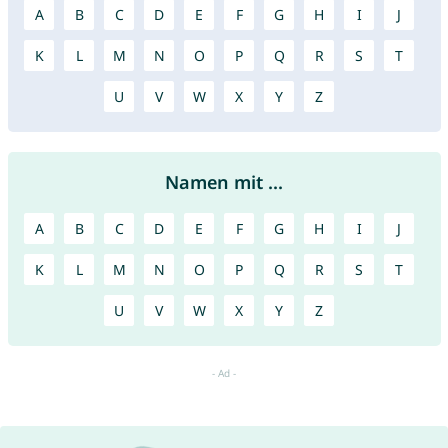
A
B
C
D
E
F
G
H
I
J
K
L
M
N
O
P
Q
R
S
T
U
V
W
X
Y
Z
Namen mit ...
A
B
C
D
E
F
G
H
I
J
K
L
M
N
O
P
Q
R
S
T
U
V
W
X
Y
Z