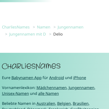
CharliesNames
Namen
Jungennamen
Jungennamen mit D
Delio
Eure
Babynamen App
für
Android
und
iPhone
Vornamenlexikon:
Mädchennamen
,
Jungennamen
,
Unisex-Namen
und
alle Namen
Beliebte Namen in
Australien
,
Belgien
,
Brasilien
,