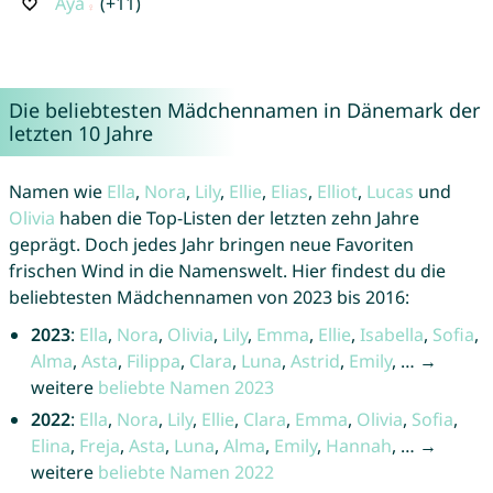
Aya
(+11)
Die beliebtesten Mädchennamen in Dänemark der
letzten 10 Jahre
Namen wie
Ella
,
Nora
,
Lily
,
Ellie
,
Elias
,
Elliot
,
Lucas
und
Olivia
haben die Top-Listen der letzten zehn Jahre
geprägt. Doch jedes Jahr bringen neue Favoriten
frischen Wind in die Namenswelt. Hier findest du die
beliebtesten Mädchennamen von 2023 bis 2016:
2023
:
Ella
,
Nora
,
Olivia
,
Lily
,
Emma
,
Ellie
,
Isabella
,
Sofia
,
Alma
,
Asta
,
Filippa
,
Clara
,
Luna
,
Astrid
,
Emily
, … →
weitere
beliebte Namen 2023
2022
:
Ella
,
Nora
,
Lily
,
Ellie
,
Clara
,
Emma
,
Olivia
,
Sofia
,
Elina
,
Freja
,
Asta
,
Luna
,
Alma
,
Emily
,
Hannah
, … →
weitere
beliebte Namen 2022