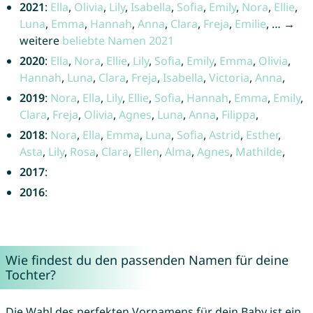
2021
:
Ella
,
Olivia
,
Lily
,
Isabella
,
Sofia
,
Emily
,
Nora
,
Ellie
,
Luna
,
Emma
,
Hannah
,
Anna
,
Clara
,
Freja
,
Emilie
, … →
weitere
beliebte Namen 2021
2020
:
Ella
,
Nora
,
Ellie
,
Lily
,
Sofia
,
Emily
,
Emma
,
Olivia
,
Hannah
,
Luna
,
Clara
,
Freja
,
Isabella
,
Victoria
,
Anna
,
2019
:
Nora
,
Ella
,
Lily
,
Ellie
,
Sofia
,
Hannah
,
Emma
,
Emily
,
Clara
,
Freja
,
Olivia
,
Agnes
,
Luna
,
Anna
,
Filippa
,
2018
:
Nora
,
Ella
,
Emma
,
Luna
,
Sofia
,
Astrid
,
Esther
,
Asta
,
Lily
,
Rosa
,
Clara
,
Ellen
,
Alma
,
Agnes
,
Mathilde
,
2017
:
2016
:
Wie findest du den passenden Namen für deine
Tochter?
Die Wahl des perfekten Vornamens für dein Baby ist ein