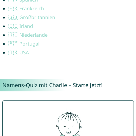
🇫🇷 Frankreich
🇬🇧 Großbritannien
🇮🇪 Irland
🇳🇱 Niederlande
🇵🇹 Portugal
🇺🇸 USA
Namens-Quiz mit Charlie – Starte jetzt!