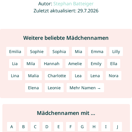
Autor:
Stephan Batteiger
Zuletzt aktualisiert: 29.7.2026
Weitere beliebte Mädchennamen
Emilia
Sophie
Sophia
Mia
Emma
Lilly
Lia
Mila
Hannah
Amelie
Emily
Ella
Lina
Malia
Charlotte
Lea
Lena
Nora
Elena
Leonie
Mehr Namen →
Mädchennamen mit ...
A
B
C
D
E
F
G
H
I
J