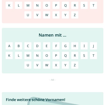
K
L
M
N
O
P
Q
R
S
T
U
V
W
X
Y
Z
Namen mit ...
A
B
C
D
E
F
G
H
I
J
K
L
M
N
O
P
Q
R
S
T
U
V
W
X
Y
Z
Finde weitere schöne Vornamen!