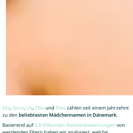
Ella
,
Nora
,
Lily
,
Ellie
und
Elias
zählen seit einem Jahrzehnt
zu den
beliebtesten Mädchennamen in Dänemark
.
Basierend auf
2,8 Milliarden Namensbewertungen
von
werdenden Eltern haben wir analysiert, welche