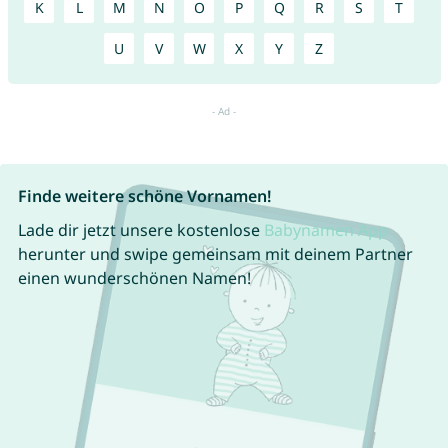
K
L
M
N
O
P
Q
R
S
T
U
V
W
X
Y
Z
Finde weitere schöne Vornamen!
Lade dir jetzt unsere kostenlose
Babynamen App
herunter und swipe gemeinsam mit deinem Partner
einen wunderschönen Namen!