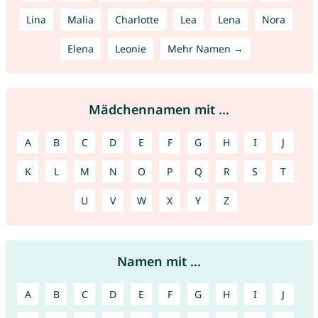
Lina
Malia
Charlotte
Lea
Lena
Nora
Elena
Leonie
Mehr Namen →
Mädchennamen mit ...
A
B
C
D
E
F
G
H
I
J
K
L
M
N
O
P
Q
R
S
T
U
V
W
X
Y
Z
Namen mit ...
A
B
C
D
E
F
G
H
I
J