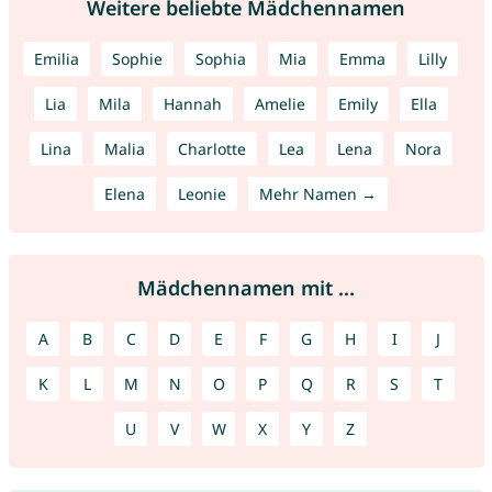
Weitere beliebte Mädchennamen
Emilia
Sophie
Sophia
Mia
Emma
Lilly
Lia
Mila
Hannah
Amelie
Emily
Ella
Lina
Malia
Charlotte
Lea
Lena
Nora
Elena
Leonie
Mehr Namen →
Mädchennamen mit ...
A
B
C
D
E
F
G
H
I
J
K
L
M
N
O
P
Q
R
S
T
U
V
W
X
Y
Z