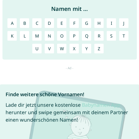
Namen mit ...
A
B
C
D
E
F
G
H
I
J
K
L
M
N
O
P
Q
R
S
T
U
V
W
X
Y
Z
Finde weitere schöne Vornamen!
Lade dir jetzt unsere kostenlose
Babynamen App
herunter und swipe gemeinsam mit deinem Partner
einen wunderschönen Namen!