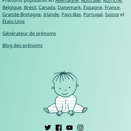
Prénoms populaires en
Allemagne
,
Australie
,
Autriche
,
Belgique
,
Brésil
,
Canada
,
Danemark
,
Espagne
,
France
,
Grande-Bretagne
,
Irlande
,
Pays-Bas
,
Portugal
,
Suisse
et
États-Unis
Générateur de prénoms
Blog des prénoms