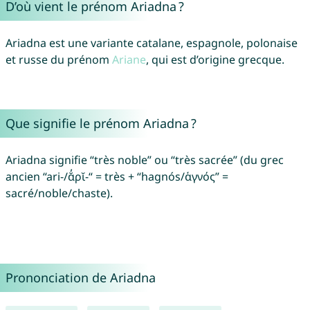
D’où vient le prénom Ariadna ?
Ariadna est une variante catalane, espagnole, polonaise
et russe du prénom
Ariane
, qui est d’origine grecque.
Que signifie le prénom Ariadna ?
Ariadna signifie “très noble” ou “très sacrée” (du grec
ancien “ari-/ᾰ̓ρῐ-“ = très + “hagnós/ἁγνός” =
sacré/noble/chaste).
Prononciation de Ariadna