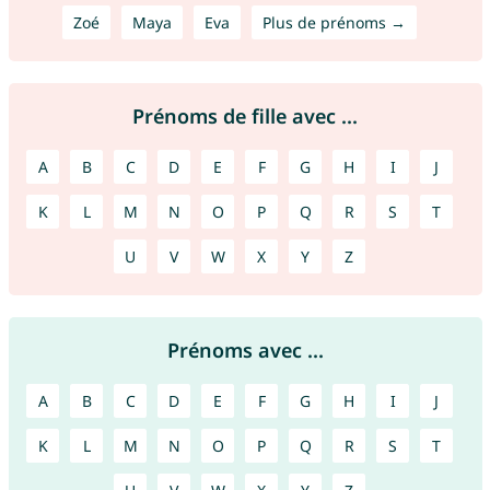
Zoé
Maya
Eva
Plus de prénoms →
Prénoms de fille avec ...
A
B
C
D
E
F
G
H
I
J
K
L
M
N
O
P
Q
R
S
T
U
V
W
X
Y
Z
Prénoms avec ...
A
B
C
D
E
F
G
H
I
J
K
L
M
N
O
P
Q
R
S
T