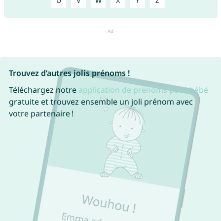
U
V
W
X
Y
Z
Trouvez d’autres jolis prénoms !
Téléchargez notre
application de prénoms pour bébé
gratuite et trouvez ensemble un joli prénom avec
votre partenaire !