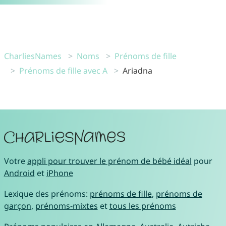
CharliesNames
Noms
Prénoms de fille
Prénoms de fille avec A
Ariadna
Votre
appli pour trouver le prénom de bébé idéal
pour
Android
et
iPhone
Lexique des prénoms:
prénoms de fille
,
prénoms de
garçon
,
prénoms-mixtes
et
tous les prénoms