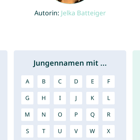
Autorin:
Jelka Batteiger
Jungennamen mit ...
A
B
C
D
E
F
G
H
I
J
K
L
M
N
O
P
Q
R
S
T
U
V
W
X