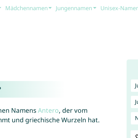
Mädchennamen
Jungennamen
Unisex-Name
?
J
ischen Namens
Antero
, der vom
mt und griechische Wurzeln hat.