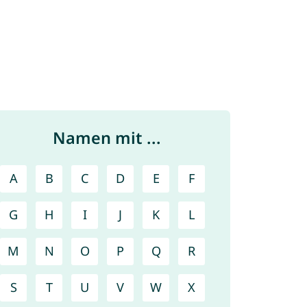
Namen mit ...
A
B
C
D
E
F
G
H
I
J
K
L
M
N
O
P
Q
R
S
T
U
V
W
X