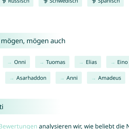
Russisch
Schwedisch
Spanisch
ti mögen, mögen auch
Onni
Tuomas
Elias
Eino
Asarhaddon
Anni
Amadeus
ti
r Bewertungen
analysieren wir, wie beliebt di