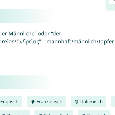
“der Männliche” oder “der
ndreîos/ἀνδρεῖος” = mannhaft/männlich/tapfer
Englisch
Französisch
Italienisch