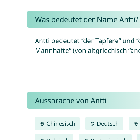
Was bedeutet der Name Antti?
Antti bedeutet “der Tapfere” und 
Mannhafte” (von altgriechisch “a
Aussprache von Antti
Chinesisch
Deutsch