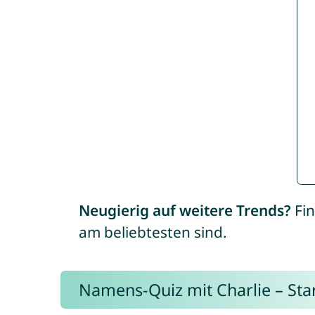
Neugierig auf weitere Trends?
Fin
am beliebtesten sind.
Namens-Quiz mit Charlie – Start