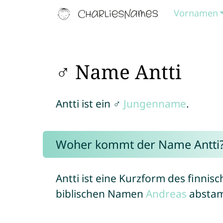
Vornamen
♂ Name Antti
Antti ist ein ♂
Jungenname
.
Woher kommt der Name Antti
Antti ist eine Kurzform des finn
biblischen Namen
Andreas
abstam