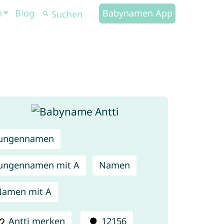
n
Blog
Babynamen App
Jungennamen
ungennamen mit A
Namen
Namen mit A
Antti merken
12156