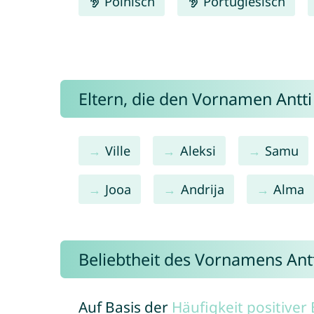
Polnisch
Portugiesisch
Eltern, die den Vornamen Ant
Ville
Aleksi
Samu
Jooa
Andrija
Alma
Beliebtheit des Vornamens Ant
Auf Basis der
Häufigkeit positive