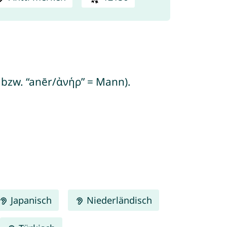
 bzw. “anēr/ἀνήρ” = Mann).
Japanisch
Niederländisch