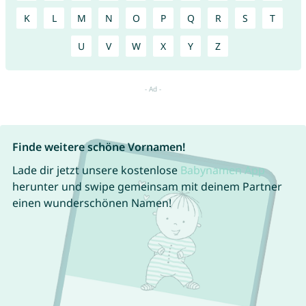
K
L
M
N
O
P
Q
R
S
T
U
V
W
X
Y
Z
Finde weitere schöne Vornamen!
Lade dir jetzt unsere kostenlose
Babynamen App
herunter und swipe gemeinsam mit deinem Partner
einen wunderschönen Namen!