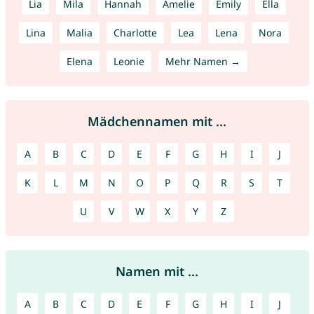
Lia
Mila
Hannah
Amelie
Emily
Ella
Lina
Malia
Charlotte
Lea
Lena
Nora
Elena
Leonie
Mehr Namen →
Mädchennamen mit ...
A
B
C
D
E
F
G
H
I
J
K
L
M
N
O
P
Q
R
S
T
U
V
W
X
Y
Z
Namen mit ...
A
B
C
D
E
F
G
H
I
J