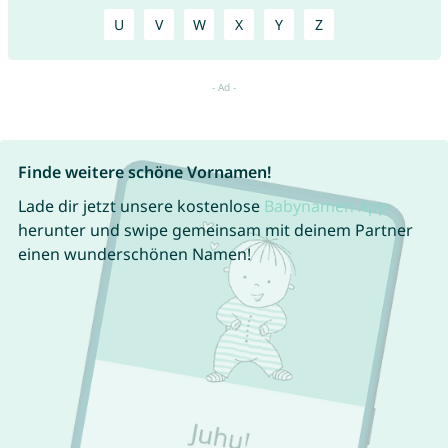
U
V
W
X
Y
Z
Finde weitere schöne Vornamen!
Lade dir jetzt unsere kostenlose
Babynamen App
herunter und swipe gemeinsam mit deinem Partner
einen wunderschönen Namen!