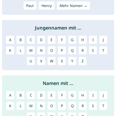
Paul
Henry
Mehr Namen →
Jungennamen mit ...
A
B
C
D
E
F
G
H
I
J
K
L
M
N
O
P
Q
R
S
T
U
V
W
X
Y
Z
Namen mit ...
A
B
C
D
E
F
G
H
I
J
K
L
M
N
O
P
Q
R
S
T