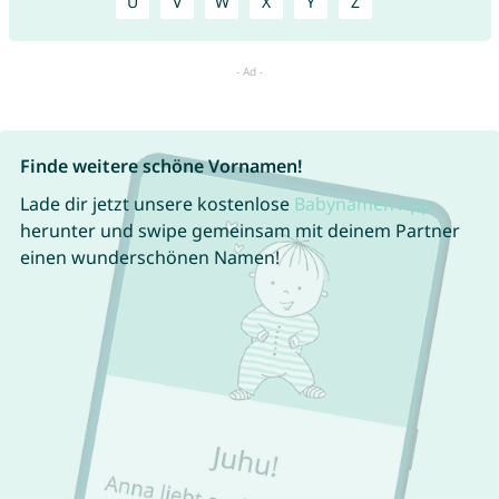
U
V
W
X
Y
Z
Finde weitere schöne Vornamen!
Lade dir jetzt unsere kostenlose
Babynamen App
herunter und swipe gemeinsam mit deinem Partner
einen wunderschönen Namen!