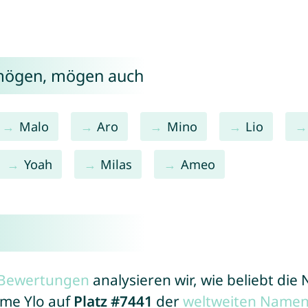
 mögen, mögen auch
Malo
Aro
Mino
Lio
Yoah
Milas
Ameo
r Bewertungen
analysieren wir, wie beliebt di
ame Ylo auf
Platz #7441
der
weltweiten Namen