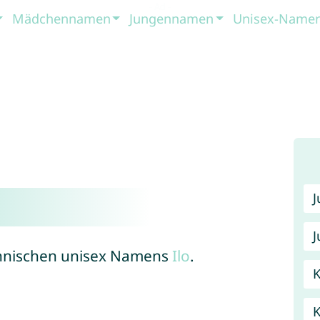
Mädchennamen
Jungennamen
Unisex-Name
J
finnischen unisex Namens
Ilo
.
K