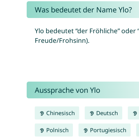
Was bedeutet der Name Ylo?
Ylo bedeutet “der Fröhliche” oder “
Freude/Frohsinn).
Aussprache von Ylo
Chinesisch
Deutsch
Polnisch
Portugiesisch