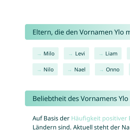
Eltern, die den Vornamen Ylo
Milo
Levi
Liam
Nilo
Nael
Onno
Beliebtheit des Vornamens Ylo
Auf Basis der
Häufigkeit positive
Ländern sind. Aktuell steht der N