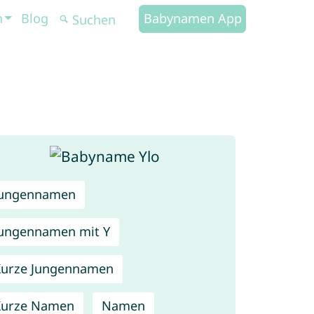
n
Blog
Babynamen App
Jungennamen
ungennamen mit Y
urze Jungennamen
Kurze Namen
Namen