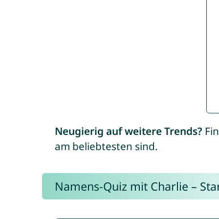
Neugierig auf weitere Trends?
Fin
am beliebtesten sind.
Namens-Quiz mit Charlie – Start