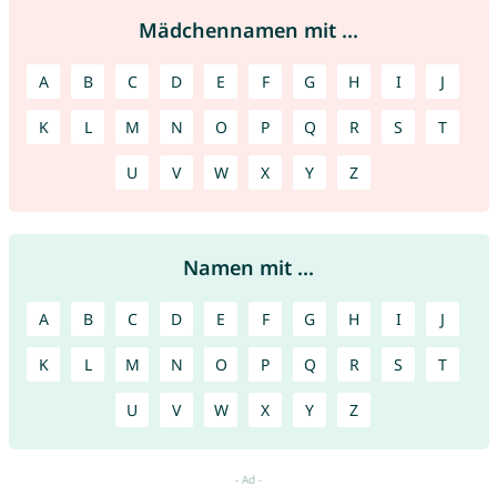
Mädchennamen mit ...
A
B
C
D
E
F
G
H
I
J
K
L
M
N
O
P
Q
R
S
T
U
V
W
X
Y
Z
Namen mit ...
A
B
C
D
E
F
G
H
I
J
K
L
M
N
O
P
Q
R
S
T
U
V
W
X
Y
Z