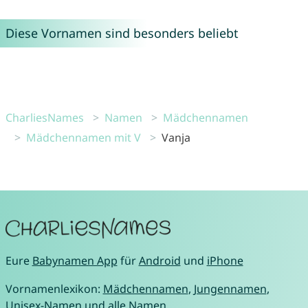
Diese Vornamen sind besonders beliebt
CharliesNames
Namen
Mädchennamen
Mädchennamen mit V
Vanja
Eure
Babynamen App
für
Android
und
iPhone
Vornamenlexikon:
Mädchennamen
,
Jungennamen
,
Unisex-Namen
und
alle Namen