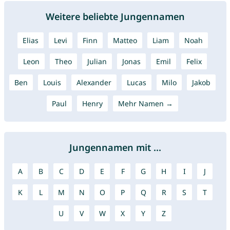
Weitere beliebte Jungennamen
Elias
Levi
Finn
Matteo
Liam
Noah
Leon
Theo
Julian
Jonas
Emil
Felix
Ben
Louis
Alexander
Lucas
Milo
Jakob
Paul
Henry
Mehr Namen →
Jungennamen mit ...
A
B
C
D
E
F
G
H
I
J
K
L
M
N
O
P
Q
R
S
T
U
V
W
X
Y
Z