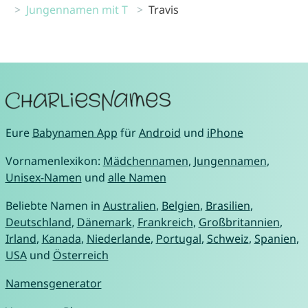
Jungennamen mit T
Travis
Eure
Babynamen App
für
Android
und
iPhone
Vornamenlexikon:
Mädchennamen
,
Jungennamen
,
Unisex-Namen
und
alle Namen
Beliebte Namen in
Australien
,
Belgien
,
Brasilien
,
Deutschland
,
Dänemark
,
Frankreich
,
Großbritannien
,
Irland
,
Kanada
,
Niederlande
,
Portugal
,
Schweiz
,
Spanien
,
USA
und
Österreich
Namensgenerator