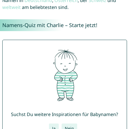
Namen in
Deutschland
,
Österreich
, der
Schweiz
und
weltweit
am beliebtesten sind.
Namens-Quiz mit Charlie – Starte jetzt!
Suchst Du weitere Inspirationen für Babynamen?
Ja
Nein