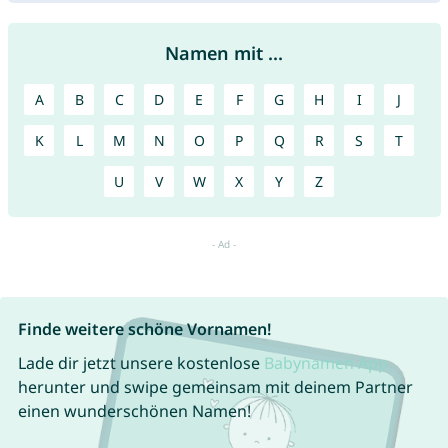
Namen mit ...
A
B
C
D
E
F
G
H
I
J
K
L
M
N
O
P
Q
R
S
T
U
V
W
X
Y
Z
Finde weitere schöne Vornamen!
Lade dir jetzt unsere kostenlose
Babynamen App
herunter und swipe gemeinsam mit deinem Partner
einen wunderschönen Namen!