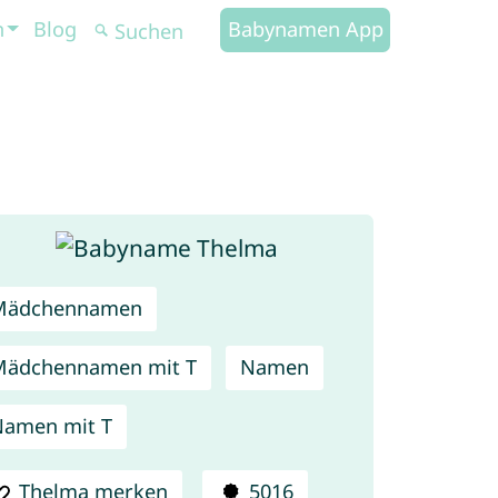
n
Blog
Babynamen App
Mädchennamen
Mädchennamen mit T
Namen
amen mit T
Thelma merken
5016