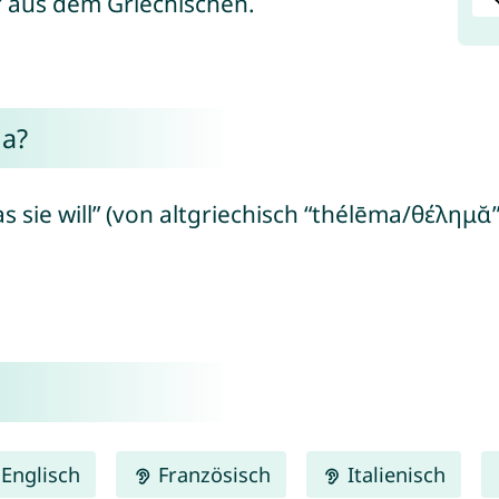
 aus dem Griechischen.
a?
s sie will” (von altgriechisch “thélēma/θέλημᾰ
Englisch
Französisch
Italienisch