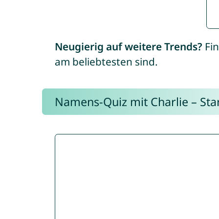
Neugierig auf weitere Trends?
Fin
am beliebtesten sind.
Namens-Quiz mit Charlie – Start