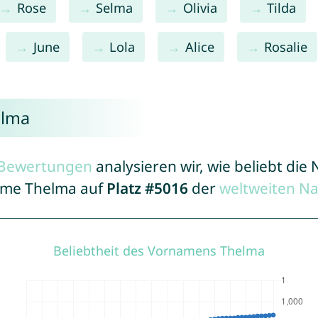
Rose
Selma
Olivia
Tilda
June
Lola
Alice
Rosalie
elma
r Bewertungen
analysieren wir, wie beliebt di
Name Thelma auf
Platz #5016
der
weltweiten N