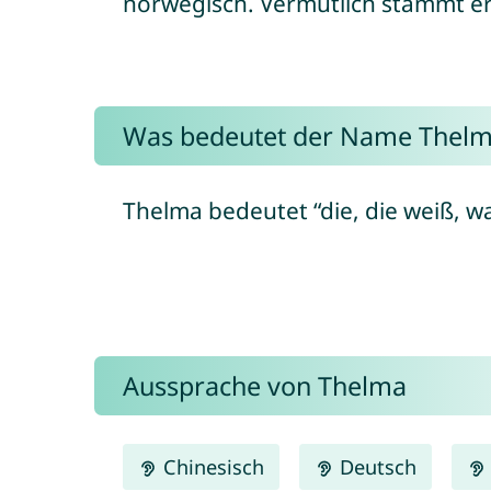
norwegisch. Vermutlich stammt er
Was bedeutet der Name Thelm
Thelma bedeutet “die, die weiß, wa
Aussprache von Thelma
Chinesisch
Deutsch