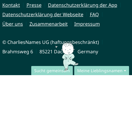
Kontakt
Presse
Datenschutzerklärung der App
Datenschutzerklärung der Webseite
FAQ
Über uns
Zusammenarbeit
Impressum
© CharliesNames UG (haftungsbeschränkt)
Brahmsweg 6
85221 Dachau
Germany
Sucht gemeinsam
Meine Lieblingsnamen