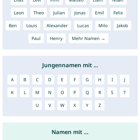
Leon
Theo
Julian
Jonas
Emil
Felix
Ben
Louis
Alexander
Lucas
Milo
Jakob
Paul
Henry
Mehr Namen →
Jungennamen mit ...
A
B
C
D
E
F
G
H
I
J
K
L
M
N
O
P
Q
R
S
T
U
V
W
X
Y
Z
Namen mit ...