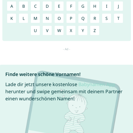
A
B
C
D
E
F
G
H
I
J
K
L
M
N
O
P
Q
R
S
T
U
V
W
X
Y
Z
Finde weitere schöne Vornamen!
Lade dir jetzt unsere kostenlose
Babynamen App
herunter und swipe gemeinsam mit deinem Partner
einen wunderschönen Namen!