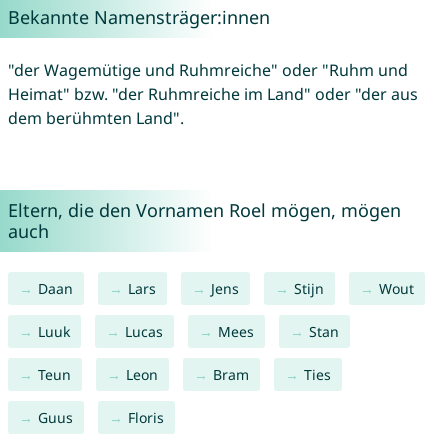
Bekannte Namensträger:innen
"der Wagemütige und Ruhmreiche" oder "Ruhm und
Heimat" bzw. "der Ruhmreiche im Land" oder "der aus
dem berühmten Land".
Eltern, die den Vornamen Roel mögen, mögen
auch
Daan
Lars
Jens
Stijn
Wout
Luuk
Lucas
Mees
Stan
Teun
Leon
Bram
Ties
Guus
Floris