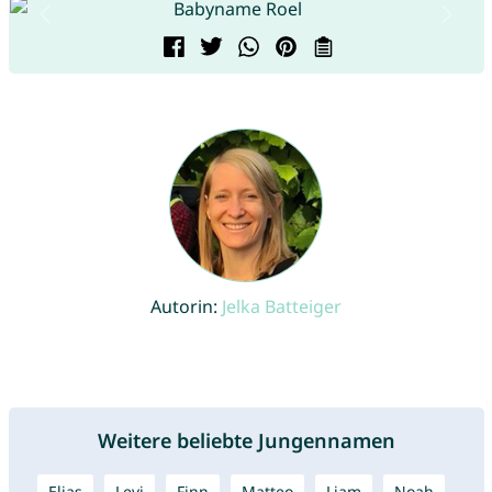
Autorin:
Jelka Batteiger
Weitere beliebte Jungennamen
Elias
Levi
Finn
Matteo
Liam
Noah