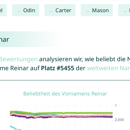
el
Odin
Carter
Mason
nar
r Bewertungen
analysieren wir, wie beliebt di
ame Reinar auf
Platz #5455
der
weltweiten Na