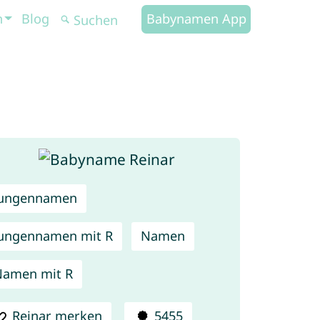
n
Blog
Babynamen App
Jungennamen
ungennamen mit R
Namen
amen mit R
Reinar merken
5455