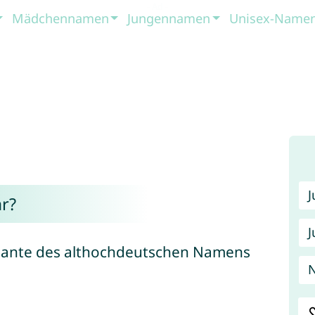
Mädchennamen
Jungennamen
Unisex-Name
r?
J
ariante des althochdeutschen Namens
N