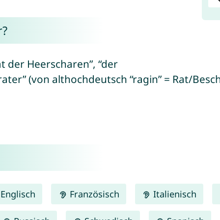
r?
at der Heerscharen”, “der
ter” (von althochdeutsch “ragin” = Rat/Beschl
Englisch
Französisch
Italienisch