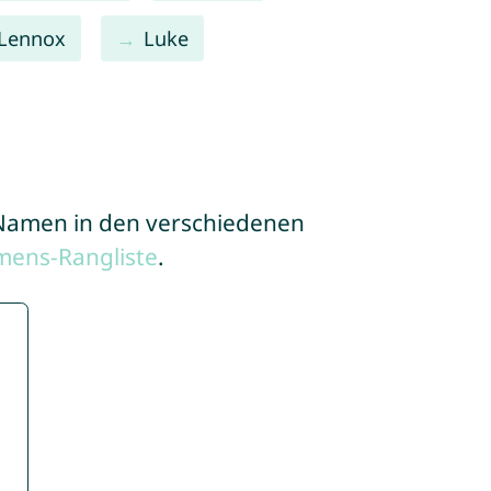
Lennox
Luke
e Namen in den verschiedenen
mens-Rangliste
.