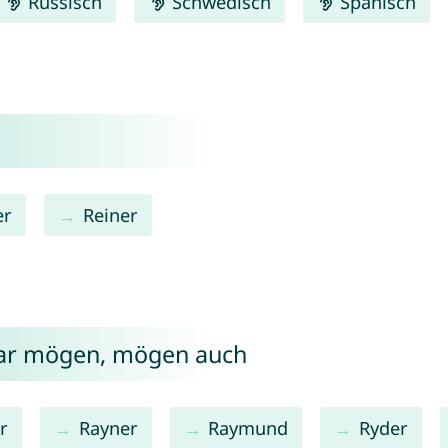
Russisch
Schwedisch
Spanisch
er
Reiner
nar mögen, mögen auch
r
Rayner
Raymund
Ryder