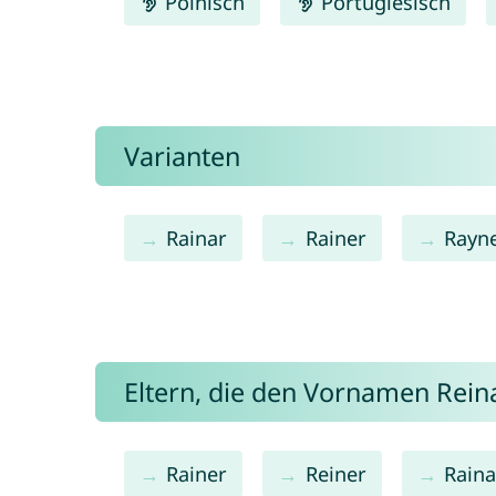
Polnisch
Portugiesisch
Varianten
Rainar
Rainer
Rayn
Eltern, die den Vornamen Rei
Rainer
Reiner
Raina