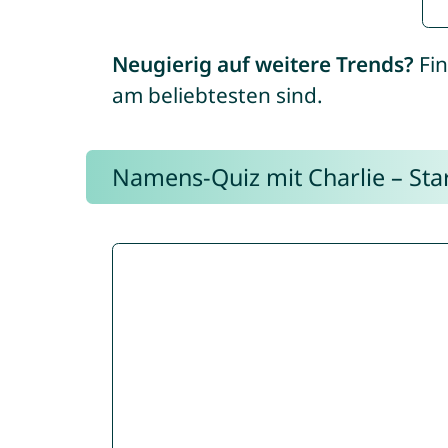
Neugierig auf weitere Trends?
Fin
am beliebtesten sind.
Namens-Quiz mit Charlie – Start