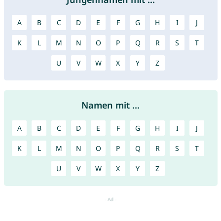
A
B
C
D
E
F
G
H
I
J
K
L
M
N
O
P
Q
R
S
T
U
V
W
X
Y
Z
Namen mit ...
A
B
C
D
E
F
G
H
I
J
K
L
M
N
O
P
Q
R
S
T
U
V
W
X
Y
Z