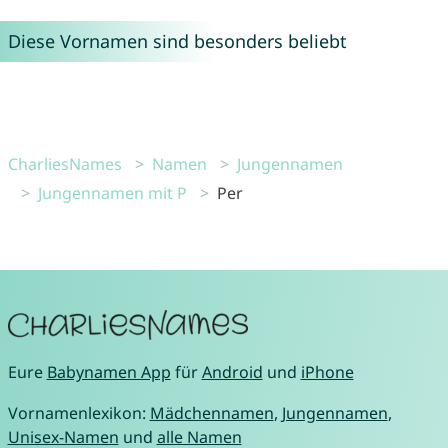
Diese Vornamen sind besonders beliebt
CharliesNames
Namen
Jungennamen
Jungennamen mit P
Per
Eure
Babynamen App
für
Android
und
iPhone
Vornamenlexikon:
Mädchennamen
,
Jungennamen
,
Unisex-Namen
und
alle Namen