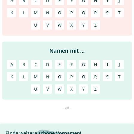
A
B
C
D
E
F
G
H
I
J
K
L
M
N
O
P
Q
R
S
T
U
V
W
X
Y
Z
Namen mit ...
A
B
C
D
E
F
G
H
I
J
K
L
M
N
O
P
Q
R
S
T
U
V
W
X
Y
Z
Finde weitere schöne Vornamen!