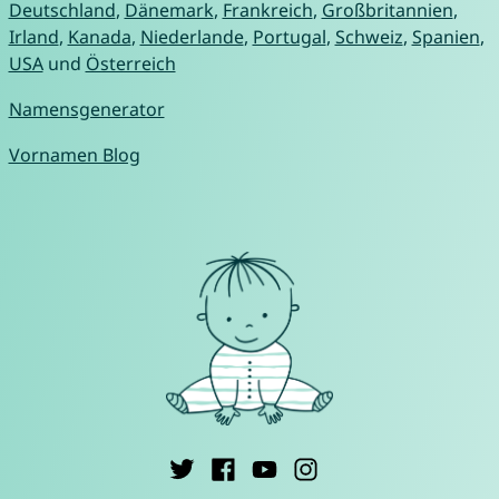
Deutschland
,
Dänemark
,
Frankreich
,
Großbritannien
,
Irland
,
Kanada
,
Niederlande
,
Portugal
,
Schweiz
,
Spanien
,
USA
und
Österreich
Namensgenerator
Vornamen Blog