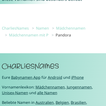
CharliesNames
Namen
Mädchennamen
Mädchennamen mit P
Pandora
Eure
Babynamen App
für
Android
und
iPhone
Vornamenlexikon:
Mädchennamen
,
Jungennamen
,
Unisex-Namen
und
alle Namen
Beliebte Namen in
Australien
,
Belgien
,
Brasilien
,