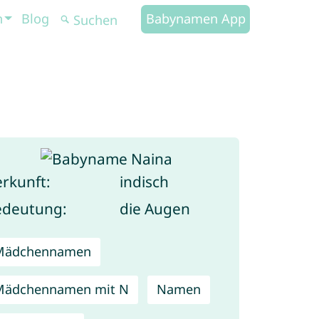
n
Blog
Babynamen App
rkunft:
indisch
edeutung:
die Augen
Mädchennamen
Mädchennamen mit N
Namen