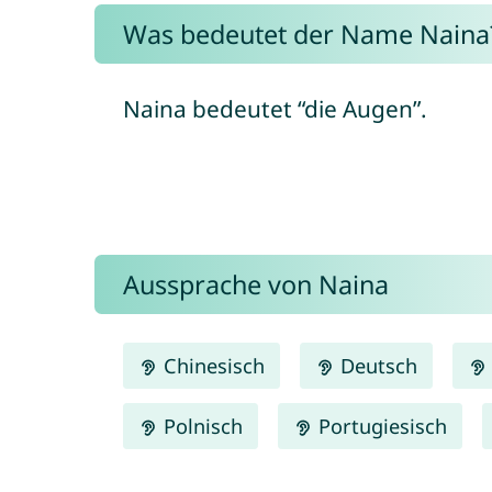
Was bedeutet der Name Naina
Naina bedeutet “die Augen”.
Aussprache von Naina
Chinesisch
Deutsch
Polnisch
Portugiesisch