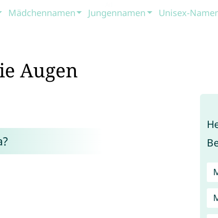
Mädchennamen
Jungennamen
Unisex-Name
ie Augen
He
a?
B