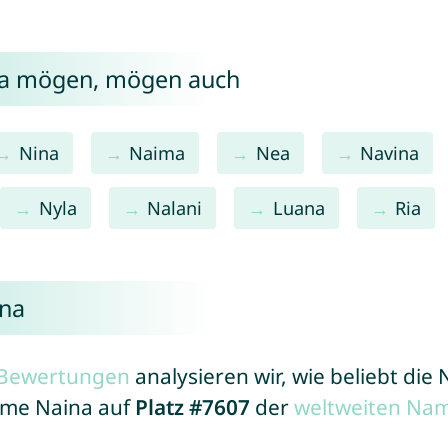
na mögen, mögen auch
Nina
Naima
Nea
Navina
Nyla
Nalani
Luana
Ria
ina
r Bewertungen
analysieren wir, wie beliebt di
Name Naina auf
Platz #7607
der
weltweiten Nam