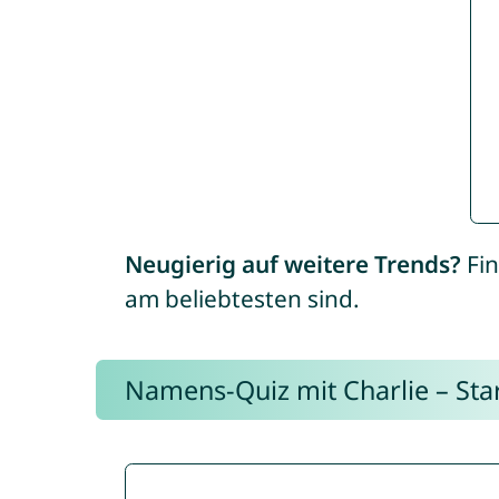
Neugierig auf weitere Trends?
Fin
am beliebtesten sind.
Namens-Quiz mit Charlie – Start