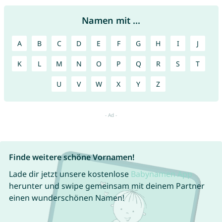
Namen mit ...
A
B
C
D
E
F
G
H
I
J
K
L
M
N
O
P
Q
R
S
T
U
V
W
X
Y
Z
Finde weitere schöne Vornamen!
Lade dir jetzt unsere kostenlose
Babynamen App
herunter und swipe gemeinsam mit deinem Partner
einen wunderschönen Namen!