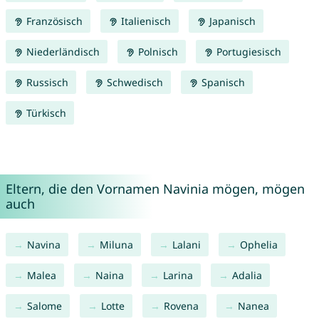
Französisch
Italienisch
Japanisch
Niederländisch
Polnisch
Portugiesisch
Russisch
Schwedisch
Spanisch
Türkisch
Eltern, die den Vornamen Navinia mögen, mögen
auch
Navina
Miluna
Lalani
Ophelia
Malea
Naina
Larina
Adalia
Salome
Lotte
Rovena
Nanea