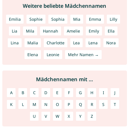
Weitere beliebte Mädchennamen
Emilia
Sophie
Sophia
Mia
Emma
Lilly
Lia
Mila
Hannah
Amelie
Emily
Ella
Lina
Malia
Charlotte
Lea
Lena
Nora
Elena
Leonie
Mehr Namen →
Mädchennamen mit ...
A
B
C
D
E
F
G
H
I
J
K
L
M
N
O
P
Q
R
S
T
U
V
W
X
Y
Z