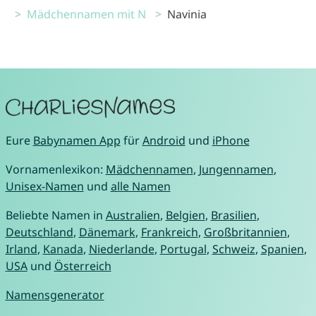
Mädchennamen mit N
Navinia
Eure
Babynamen App
für
Android
und
iPhone
Vornamenlexikon:
Mädchennamen
,
Jungennamen
,
Unisex-Namen
und
alle Namen
Beliebte Namen in
Australien
,
Belgien
,
Brasilien
,
Deutschland
,
Dänemark
,
Frankreich
,
Großbritannien
,
Irland
,
Kanada
,
Niederlande
,
Portugal
,
Schweiz
,
Spanien
,
USA
und
Österreich
Namensgenerator