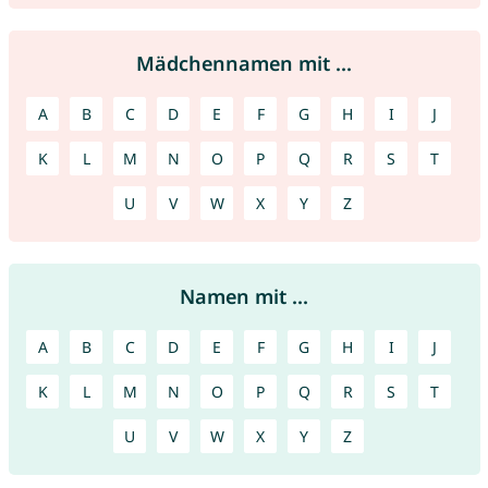
Mädchennamen mit ...
A
B
C
D
E
F
G
H
I
J
K
L
M
N
O
P
Q
R
S
T
U
V
W
X
Y
Z
Namen mit ...
A
B
C
D
E
F
G
H
I
J
K
L
M
N
O
P
Q
R
S
T
U
V
W
X
Y
Z