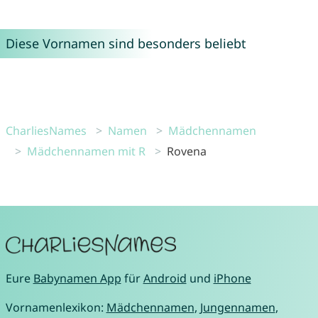
Diese Vornamen sind besonders beliebt
CharliesNames
Namen
Mädchennamen
Mädchennamen mit R
Rovena
Eure
Babynamen App
für
Android
und
iPhone
Vornamenlexikon:
Mädchennamen
,
Jungennamen
,