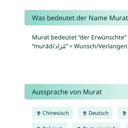
Was bedeutet der Name Murat
Murat bedeutet “der Erwünschte” 
“murād/مُرَاد” = Wunsch/Verlangen
Aussprache von Murat
Chinesisch
Deutsch