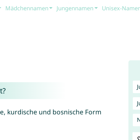
Mädchennamen
Jungennamen
Unisex-Name
t?
J
che, kurdische und bosnische Form