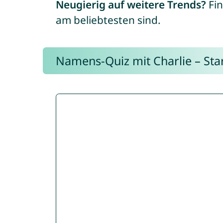
Neugierig auf weitere Trends?
Fin
am beliebtesten sind.
Namens-Quiz mit Charlie – Start