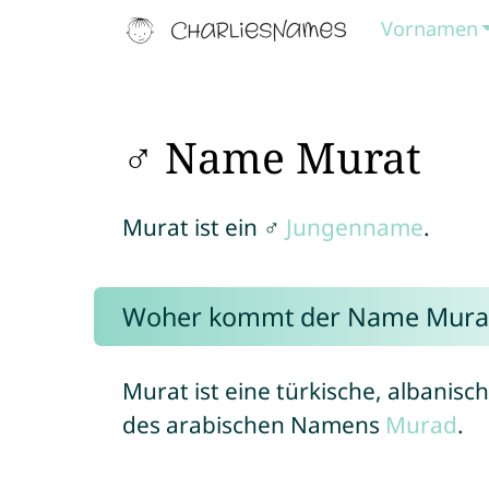
Vornamen
♂ Name Murat
Murat ist ein ♂
Jungenname
.
Woher kommt der Name Mura
Murat ist eine türkische, albanis
des arabischen Namens
Murad
.