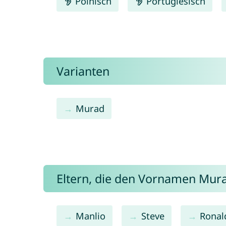
Polnisch
Portugiesisch
Varianten
Murad
Eltern, die den Vornamen Mu
Manlio
Steve
Ronal