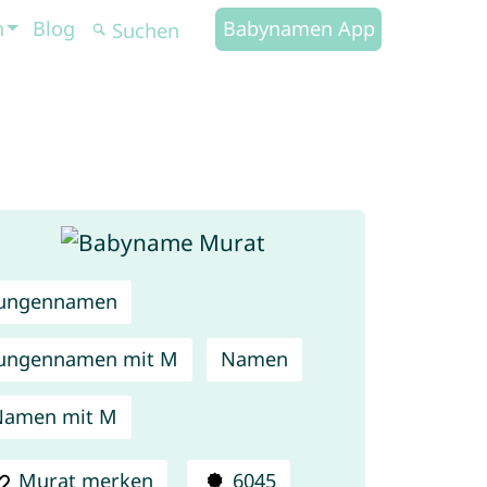
n
Blog
Babynamen App
Jungennamen
ungennamen mit M
Namen
Namen mit M
Murat merken
6045