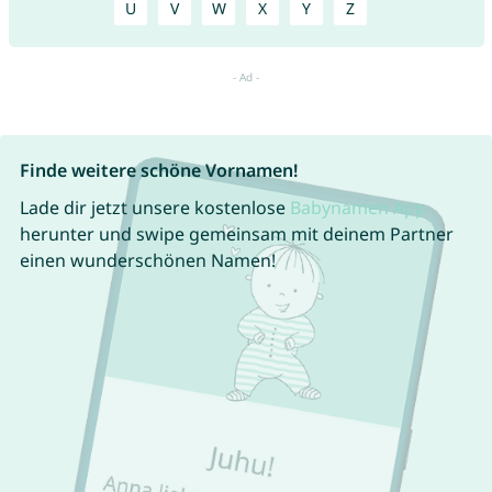
U
V
W
X
Y
Z
Finde weitere schöne Vornamen!
Lade dir jetzt unsere kostenlose
Babynamen App
herunter und swipe gemeinsam mit deinem Partner
einen wunderschönen Namen!