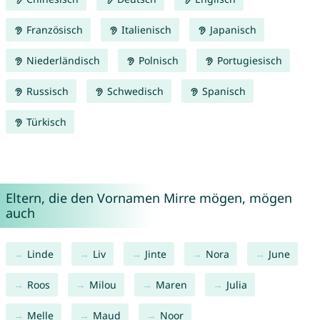
Französisch
Italienisch
Japanisch
Niederländisch
Polnisch
Portugiesisch
Russisch
Schwedisch
Spanisch
Türkisch
Eltern, die den Vornamen Mirre mögen, mögen
auch
Linde
Liv
Jinte
Nora
June
Roos
Milou
Maren
Julia
Melle
Maud
Noor