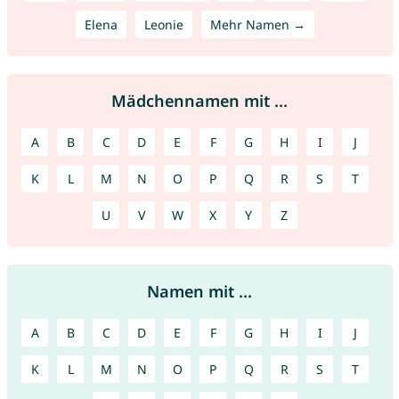
Elena
Leonie
Mehr Namen →
Mädchennamen mit ...
A
B
C
D
E
F
G
H
I
J
K
L
M
N
O
P
Q
R
S
T
U
V
W
X
Y
Z
Namen mit ...
A
B
C
D
E
F
G
H
I
J
K
L
M
N
O
P
Q
R
S
T