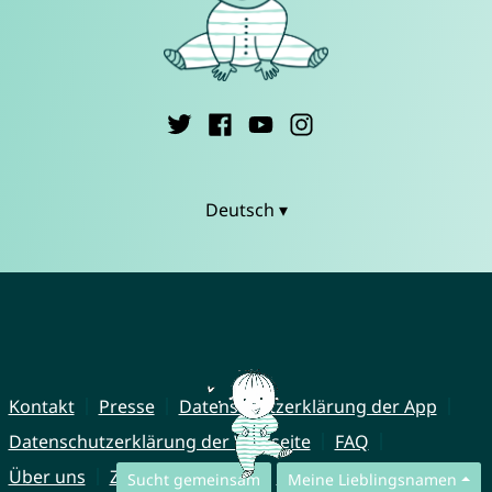
Deutsch ▾
Kontakt
Presse
Datenschutzerklärung der App
Datenschutzerklärung der Webseite
FAQ
Über uns
Zusammenarbeit
Impressum
Sucht gemeinsam
Meine Lieblingsnamen