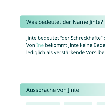
Was bedeutet der Name Jinte?
Jinte bedeutet “der Schreckhafte”
Von
Ine
bekommt Jinte keine Bed
lediglich als verstärkende Vorsilb
Aussprache von Jinte