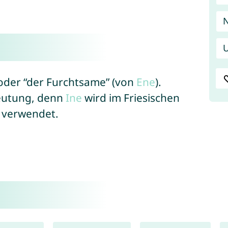
N
U
 oder “der Furchtsame” (von
Ene
).
eutung, denn
Ine
wird im Friesischen
e verwendet.