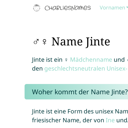
Vornamen
♂♀ Name Jinte
Jinte ist ein ♀
Mädchenname
und
den
geschlechtsneutralen Unise
Woher kommt der Name Jinte?
Jinte ist eine Form des unisex Na
friesischer Name, der von
Ine
und