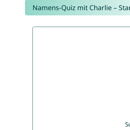
Namens-Quiz mit Charlie – Start
S