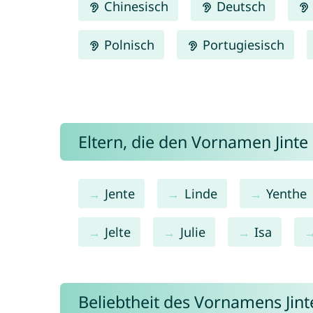
Chinesisch
Deutsch
Polnisch
Portugiesisch
Eltern, die den Vornamen Jin
Jente
Linde
Yenthe
Jelte
Julie
Isa
Beliebtheit des Vornamens Jint