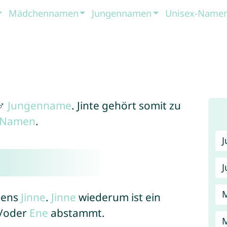
Mädchennamen
Jungennamen
Unisex-Name
 ♂
Jungenname
. Jinte gehört somit zu
x-Namen
.
J
mens
Jinne
.
Jinne
wiederum ist ein
/oder
Ene
abstammt.
M