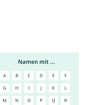
Namen mit ...
A
B
C
D
E
F
G
H
I
J
K
L
M
N
O
P
Q
R