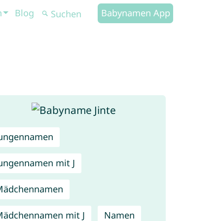
n
Blog
Babynamen App
Jungennamen
ungennamen mit J
Mädchennamen
ädchennamen mit J
Namen