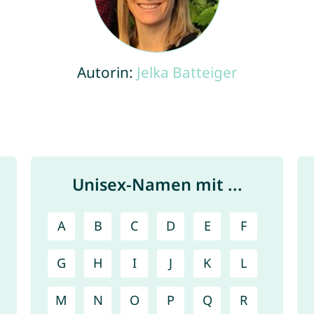
Autorin:
Jelka Batteiger
Unisex-Namen mit ...
A
B
C
D
E
F
G
H
I
J
K
L
M
N
O
P
Q
R