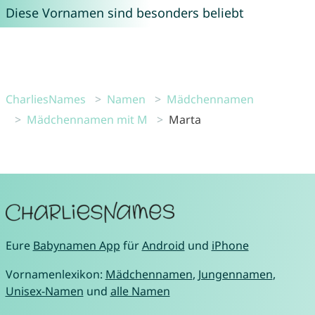
Diese Vornamen sind besonders beliebt
CharliesNames
Namen
Mädchennamen
Mädchennamen mit M
Marta
Eure
Babynamen App
für
Android
und
iPhone
Vornamenlexikon:
Mädchennamen
,
Jungennamen
,
Unisex-Namen
und
alle Namen