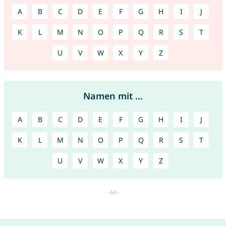
A
B
C
D
E
F
G
H
I
J
K
L
M
N
O
P
Q
R
S
T
U
V
W
X
Y
Z
Namen mit ...
A
B
C
D
E
F
G
H
I
J
K
L
M
N
O
P
Q
R
S
T
U
V
W
X
Y
Z