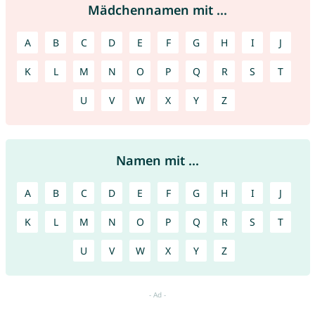
Mädchennamen mit ...
A
B
C
D
E
F
G
H
I
J
K
L
M
N
O
P
Q
R
S
T
U
V
W
X
Y
Z
Namen mit ...
A
B
C
D
E
F
G
H
I
J
K
L
M
N
O
P
Q
R
S
T
U
V
W
X
Y
Z