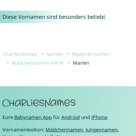
Diese Vornamen sind besonders beliebt
CharliesNames
Namen
Mädchennamen
Mädchennamen mit M
Marlen
Eure
Babynamen App
für
Android
und
iPhone
Vornamenlexikon:
Mädchennamen
,
Jungennamen
,