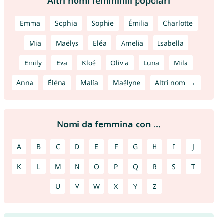
Altri nomi femminili popolari
Emma
Sophia
Sophie
Émilia
Charlotte
Mia
Maëlys
Eléa
Amelia
Isabella
Emily
Eva
Kloé
Olivia
Luna
Mila
Anna
Éléna
Malía
Maëlyne
Altri nomi →
Nomi da femmina con ...
A
B
C
D
E
F
G
H
I
J
K
L
M
N
O
P
Q
R
S
T
U
V
W
X
Y
Z