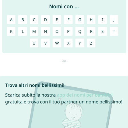
Nomi con ...
A
B
C
D
E
F
G
H
I
J
K
L
M
N
O
P
Q
R
S
T
U
V
W
X
Y
Z
Trova altri nomi bellissimi!
Scarica subito la nostra
app dei nomi per bambini
gratuita e trova con il tuo partner un nome bellissimo!