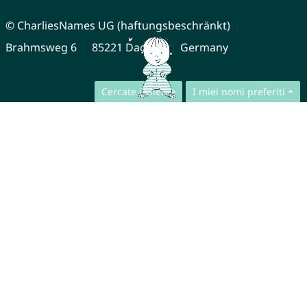
© CharliesNames UG (haftungsbeschränkt)
Brahmsweg 6
85221 Dachau
Germany
Cercate insieme
I miei nomi preferiti