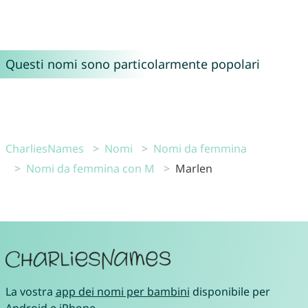
Questi nomi sono particolarmente popolari
CharliesNames
Nomi
Nomi da femmina
Nomi da femmina con M
Marlen
La vostra
app dei nomi per bambini
disponibile per
Android
e
iPhone