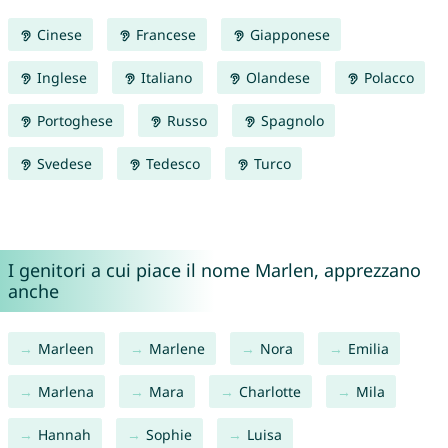
Cinese
Francese
Giapponese
Inglese
Italiano
Olandese
Polacco
Portoghese
Russo
Spagnolo
Svedese
Tedesco
Turco
I genitori a cui piace il nome Marlen, apprezzano
anche
Marleen
Marlene
Nora
Emilia
Marlena
Mara
Charlotte
Mila
Hannah
Sophie
Luisa